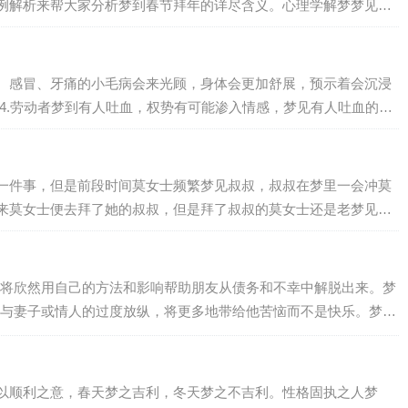
例解析来帮大家分析梦到春节拜年的详尽含义。心理学解梦梦见春
。感冒、牙痛的小毛病会来光顾，身体会更加舒展，预示着会沉浸
4.劳动者梦到有人吐血，权势有可能渗入情感，梦见有人吐血的相
一件事，但是前段时间莫女士频繁梦见叔叔，叔叔在梦里一会冲莫
来莫女士便去拜了她的叔叔，但是拜了叔叔的莫女士还是老梦见叔
将欣然用自己的方法和影响帮助朋友从债务和不幸中解脱出来。梦
与妻子或情人的过度放纵，将更多地带给他苦恼而不是快乐。梦见
示邪恶的评价将使亲戚们对你非常愤慨。梦见…
以顺利之意，春天梦之吉利，冬天梦之不吉利。性格固执之人梦