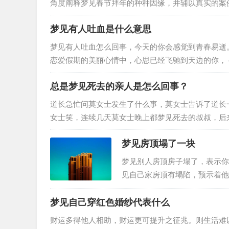
角度阐释梦见春节拜年的种种因缘，并辅以真实的案
节拜年，男性梦见欢欢喜喜地过春节…
梦见有人吐血是什么意思
梦见有人吐血怎么回事，今天的你会感觉到青春易逝
恋爱假期的美丽心情中，心思已经飞驰到天边的你， 
关周公解梦， 1.梦见女…
总是梦见死去的亲人是怎么回事？
道长急忙问莫女士发生了什么事，莫女士告诉了道长
女士笑，连续几天莫女士晚上都梦见死去的叔叔，后
叔，网友们纷纷说让莫女士去找一个…
梦见房顶塌了一块
梦见别人房顶房子塌了，表示你
见自己家房顶有塌陷，预示着他
房子地面塌陷好象上是个坟，表
梦见自己穿红色婚纱代表什么
财运多得他人相助，财运更可提升之征兆。则生活难