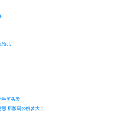
好
么预兆
动手剪头发
意思 原版周公解梦大全