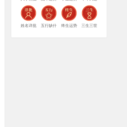
姓名详批
五行缺什
终生运势
三生三世
么