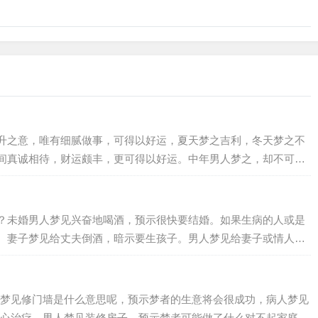
升之意，唯有细腻做事，可得以好运，夏天梦之吉利，冬天梦之不
间真诚相待，财运颇丰，更可得以好运。中年男人梦之，却不可居
？未婚男人梦见兴奋地喝酒，预示很快要结婚。如果生病的人或是
。妻子梦见给丈夫倒酒，暗示要生孩子。男人梦见给妻子或情人一
梦见修门墙是什么意思呢，预示梦者的生意将会很成功，病人梦见
心治疗，男人梦见装修房子，预示梦者可能做了什么对不起家庭的