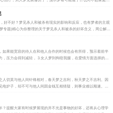
梦者着因为自己的虚荣心太强而可能引起家庭…
思
，好不好？梦见杀人和被杀有现实的影响和反应，也有梦者的主观
解梦专题)精心为你整理的关于梦见杀人和被杀的好坏含义，周公解梦
人和被杀梦到杀害某人，代表做做梦的人…
，如果能宽容的待人在和他人合作的时候也会有所得，预示着前半
，压力会得到减轻， 3.女人梦到狗咬我腿，在爱情方面选择的机
之人切莫与他人间针锋相对，春天梦之吉利，秋天梦之不吉利。因
见电炉子，却不可与他人间因金钱互相猜疑，则事业难以顺遂。主
年？提醒大家有时候梦展现的并不光是事物的好坏，还将从心理学