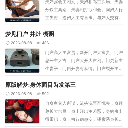
夫妇宴会主相别，夫妇相骂主疾病。夫妻
分钗主离别，夫妻相打欲和会。同妇人行
主失财，抱妇人主有喜事。与妇人交有邪
崇，与妇人共坐大吉。交接男子主失财，
梦见门户 井灶 橱厕
妻着锦衣生贵子。妻有争主外私情，见妇
人阴主口舌。…
2026-08-08
486
门户高大主富贵，新开门户大富贵。门户
忽开主大吉，门户大开大吉利。门更新主
生贵子，门自开妻有私情。门户裂开主大
吉，门户破碎有凶事。城门大开主口舌，
原版解梦:身体面目齿发第三
宫城塞者口舌至。门户闭塞事不能，门户
败坏主大凶。门扇自折奴仆走，门户内无
2026-08-08
502
人大凶。修移门户大吉利，…
自身白衣人所谋，流头洗面百忧去，身拜
尊长大吉昌，身上汗出主凶恶，身病虫出
得重职，身上虫行病患安，绳索系身长命
吉，枷锁临身病欲来，身或肥瘦皆为凶，