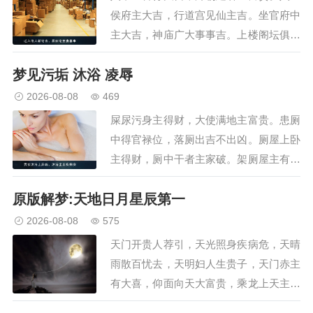
侯府主大吉，行道宫见仙主吉。坐官府中
主大吉，神庙广大事事吉。上楼阁坛俱大
吉，上高堂大富贵至。高楼饮酒富贵至，
梦见污垢 沐浴 凌辱
家起高楼安稳事。上城为人所拽吉，上城
被执官职显。城郭广大财喜多，城中行凶
2026-08-08
469
出门吉。连城青色有喜吉，…
屎尿污身主得财，大使满地主富贵。患厕
中得官禄位，落厕出吉不出凶。厕屋上卧
主得财，厕中干者主家破。架厕屋主有财
喜，挑粪回家大吉利。…
原版解梦:天地日月星辰第一
2026-08-08
575
天门开贵人荐引，天光照身疾病危，天晴
雨散百忧去，天明妇人生贵子，天门赤主
有大喜，仰面向天大富贵，乘龙上天主大
贵，上天求妻儿女贵，天上取物主王侯，