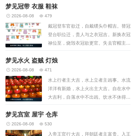
梦见冠带 衣服 鞋袜
割收田禾家已安，屋上生禾官位吉，见禾
丰熟富贵长，见麦稻主得大财，粳糯米者
2026-08-08
479
主大吉，五谷茂盛主得财，…
戴冠登车官欲迁，自戴镤头巾帽吉。替冠
登台职位迁，贵人与之衣冠吉。新换衣冠
禄位至，烧毁衣冠欲更官。失去官帽主退
职，拾得冠带禄位至。与人公服主得职，
梦见水火 盗贼 灯烛
人与公服加官职。女着冠带主生子，洗勿
染服新官来。执勿见贵人大吉，勿破忧凶
2026-08-08
471
主不祥。与人勿缓主官迁，…
水上行者主大吉，水上立者主凶事。水流
洋洋有新婚，水上火出主大吉。自在水中
大吉利，自落水中不出凶。饮水不休得大
财，流水绕身有狱讼。大水澄清大吉祥，
梦见宫室 屋宇 仓库
人家有水见子亡。江海涨漫大吉昌，河水
砂石益文章。火烧日月大人助，火烧河水
2026-08-08
530
长命吉。火烧山野大显达，…
入帝王官行大吉，拜朝廷者主富贵。入王