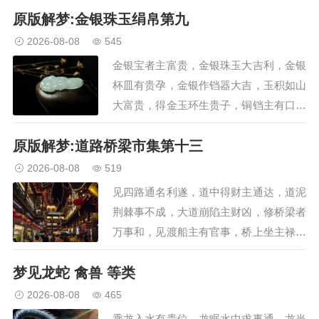
原版解梦:金银珠玉绢帛第九
面对官者主大吉，露体无衣大吉利，妇人
被发有私情，头发白长命大吉，头生两角
2026-08-08
545
有争竞，头痛发落皆凶事，…
金银宝者主富贵，金银珠玉大吉利，金银
杯皿有贵孕，金银作铛器大吉，玉积如山
大富贵，得金玉环生贵子，铜铛主有口舌
至，珠玉满怀主有凶，得玉碗器物皆吉，
原版解梦:道路桥梁市集第十三
见铁器物主得财，铝与锡者主得财，得铜
物主大富贵，镶嵌器物疾病去，还人钱物
2026-08-08
519
疾病去，拾得钱物皆大吉，…
见四路通名利遂，道中得财主通达，道泥
荆棘事不成，大道崩陷主财凶，修桥梁者
万事和，见渡船主有官事，桥上坐主禄位
至，见桥坏主有官事，携手上桥妻有孕，
梦见龙蛇 禽兽 等类
桥上呼唤讼得理，新造桥者大和合，桥断
者主有口舌…
2026-08-08
465
乘龙入水有贵位，龙眠水中求事通。龙当