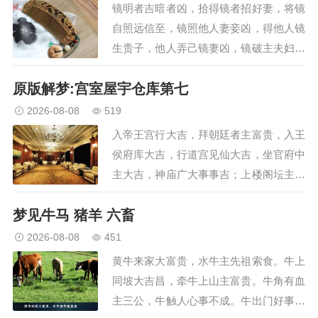
镜明者吉暗者凶，拾得镜者招好妻，将镜
自照远信至，镜照他人妻妾凶，得他人镜
生贵子，他人弄己镜妻凶，镜破主夫妇离
别，金钗动主远行事，金钿成双增爱妄，
原版解梦:宫室屋宇仓库第七
钗钏相敲妻必凶，金钗耀主生贵子，花钗
妻妄有奸情，银钗夫妻主相殴，花压妻妾
2026-08-08
519
生外心，人与梳篦得美妾，…
入帝王宫行大吉，拜朝廷者主富贵，入王
侯府库大吉，行道宫见仙大吉，坐官府中
主大吉，神庙广大事事吉；上楼阁坛主大
吉，上高堂大富贵至；高楼饮洒富贵至，
梦见牛马 猪羊 六畜
家起高楼安稳事，上城为人所拽吉，上城
被执官职显，城郭广大财喜多，城中行凶
2026-08-08
451
出门吉，连城青色有喜吉，…
黄牛来家大富贵，水牛主先祖索食。牛上
同坡大吉昌，牵牛上山主富贵。牛角有血
主三公，牛触人心事不成。牛出门好事立