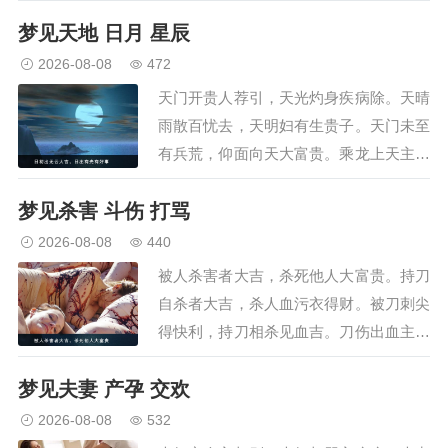
至，水牛来家主丧事。牛主犊所求皆得，
梦见天地 日月 星辰
骑牛入城有喜临。牵牛羊来家欢乐，马舞
庭前凶事散。马行千里大喜至，乘马快喜
2026-08-08
472
饨主凶。走马来往文书事，…
天门开贵人荐引，天光灼身疾病除。天晴
雨散百忧去，天明妇有生贵子。天门未至
有兵荒，仰面向天大富贵。乘龙上天主大
贵，上天求妻儿女贵。上天取物位王侯，
梦见杀害 斗伤 打骂
飞上天富贵大吉。癸天上屋得高官，天裂
有分主国忧。天皇明主公卿至，天欲晓益
2026-08-08
440
寿命吉。渡天河主有所吉，…
被人杀害者大吉，杀死他人大富贵。持刀
自杀者大吉，杀人血污衣得财。被刀刺尖
得快利，持刀相杀见血吉。刀伤出血主大
吉，砍刺见血主大吉。灸身见血流大吉，
梦见夫妻 产孕 交欢
刀斧自伤主大吉。持刀砍人自失力，人砍
头脑有大名。断头而行主大吉，被人打者
2026-08-08
532
主得力。被人脚踢主得财，…