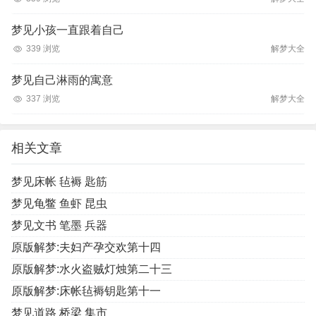
梦见小孩一直跟着自己
339 浏览
解梦大全
梦见自己淋雨的寓意
337 浏览
解梦大全
相关文章
梦见床帐 毡褥 匙筋
梦见龟鳖 鱼虾 昆虫
梦见文书 笔墨 兵器
原版解梦:夫妇产孕交欢第十四
原版解梦:水火盗贼灯烛第二十三
原版解梦:床帐毡褥钥匙第十一
梦见道路 桥梁 集市