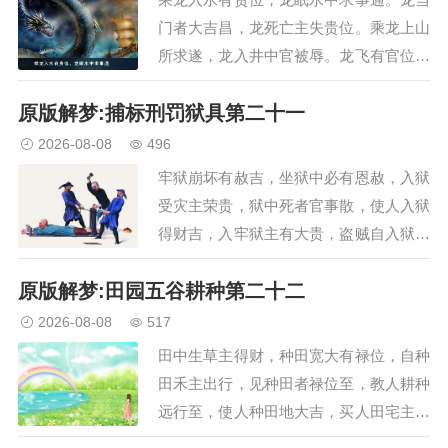
门者大吉昌，龙死亡主失贵位。乘龙上山
所求遂，龙入井中官被辱。龙飞有官位大
贵，乘龙上市主贵位。龙蛇入门主得财，
原版解梦:捕标刑罚狱具第二十一
龙蛇入灶有官至。蛇化龙行贵人助，妇人
见龙生贵子。龙蛇杀人主大凶，蛇咬人主
2026-08-08
496
得大财。蛇入怀中生贵子，…
牢狱崩坏有赦吉，坐狱中必有恩赦，入狱
受灾主荣贵，狱中死者官事散，使人入狱
得财吉，入牢狱主有大贵，盗贼自入狱大
凶，牢狱污臭百事吉，罪人走脱疾病去，
原版解梦:田园五谷耕种第二十二
赶贼行见者大凶，枷锁临身疾病至，枷锁
折损口舌散，枷锁入宅主大凶，绳索系身
2026-08-08
517
大吉利，身披罗网主官事，…
田中生草主得财，种田宽大有禄位，自种
田禾主出行，见种田者禄位至，教人耕种
远行至，使人种田地大吉，买人田宅主进
职，身在禾中大吉利，破败田地主大吉，