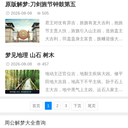
原版解梦:刀剑旌节钟鼓第五
飞上天堂贵大吉，登天上屋得高官，天裂
有分国之忧，天星明主公卿至，天欲晓益
2026-08-08
505
寿命吉，渡天河主有所吉，…
君王对仗有异吉，旌旗有龙大吉利，抱旌
节主贵人扶，旌旗引入山主凶，造旌盖主
大吉利，羽盖盖身主富贵，旗幡迎接大富
贵，旗幡竞出主疾病，手持旌节有思赏，
梦见地理 山石 树木
白盖履身大吉利，见做新旗大吉利，与人
分金主分散，拔刀出行主大吉，得人刀主
2026-08-08
457
行人至，人与三刀做刺史，…
地动主迁官位吉，地裂主疾病大凶。修平
田地大吉昌，地高下不平主病。卧于石上
主大吉，地中黑气上主凶。运石入家主富
贵，石上得利禄大吉。盘石安稳无忧疑，
登岩抱石官职迁。手弄小石生贵子，身入
首页
1
2
3
下页
尾页
土中百事吉。自身取土被耻辱，升山落地
主失位。居住高山有喜事，…
周公解梦大全查询