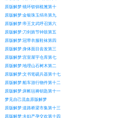
原版解梦:镜环钗钏梳篦第十
原版解梦:金银珠玉绢帛第九
原版解梦:帝王文武呼召第六
原版解梦:刀剑旌节钟鼓第五
原版解梦:冠带衣服鞋袜第四
原版解梦:身体面目齿发第三
原版解梦:宫室屋宇仓库第七
原版解梦:地理山石树木第二
原版解梦:文书笔砚兵器第十七
原版解梦:船车游行物件第十二
原版解梦:床帐毡褥钥匙第十一
梦见自己流血原版解梦
原版解梦:道路桥梁市集第十三
原版解梦:夫妇产孕交欢第十四