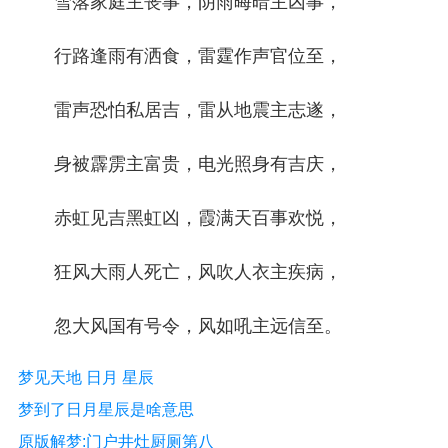
雪落家庭主丧事，阴雨晦暗主凶事，
行路逢雨有洒食，雷霆作声官位至，
雷声恐怕私居吉，雷从地震主志遂，
身被霹雳主富贵，电光照身有吉庆，
赤虹见吉黑虹凶，霞满天百事欢悦，
狂风大雨人死亡，风吹人衣主疾病，
忽大风国有号令，风如吼主远信至。
梦见天地 日月 星辰
梦到了日月星辰是啥意思
原版解梦:门户井灶厨厕第八