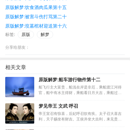
原版解梦:饮食酒肉瓜果第十五
原版解梦:被害斗伤打骂第二十
原版解梦:坟墓棺材迎送第十六
标签:
原版
解梦
分享给朋友：
相关文章
原版解梦:船车游行物件第十二
船飞行主大富贵，船浅在岸是非厄，乘船渡江河得
官，船中有水主得财，乘船看日月大吉，乘船过日
月主富，乘船饮酒无客至，与人同船主移居，乘船
风帆大吉利，乘船见船主安稳，乘船桥下过大吉，
梦见帝王 文武 呼召
病人乘船必主死，助父乘船官位至，身卧船中主有
帝王宣召有惊喜，后妃呼召饮有疾。太子召大喜吉
凶，执火入船主大吉，…
利，天子赐坐有财吉。王侯并坐大吉利，来见贵人
不得凶。与圣贤说诣大吉，使命入门大吉利。白衣