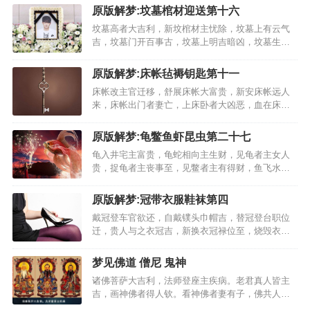
澄清大吉祥，人家有水见子亡。江海涨漫大吉昌，
原版解梦:坟墓棺材迎送第十六
河水砂石益文章。火烧日月大人助，火烧河水长命
坟墓高者大吉利，新坟棺材主忧除，坟墓上有云气
吉。火烧山野大显达，…
吉，坟墓门开百事古，坟墓上明吉暗凶，坟墓生树
吉折凶，坟墓上开花大吉，墓中棺自出大吉…
原版解梦:床帐毡褥钥匙第十一
床帐改主官迁移，舒展床帐大富贵，新安床帐远人
来，床帐出门者妻亡，上床卧者大凶恶，血在床妻
妾有奸，洗床帐则主大吉，荐席入吉出则凶，破席
者主失官位，换席入吉出则凶，席草者主有力助，
原版解梦:龟鳖鱼虾昆虫第二十七
毡褥铺陈万事稳，毁帘幔者妻有奸，新帘者主得好
龟入井宅主富贵，龟蛇相向主生财，见龟者主女人
妻，铺席合座得官位，…
贵，捉龟者主丧事至，见鳖者主有得财，鱼飞水上
百事散，井内有鱼迁官至，张网捕鱼大吉利，人捕
鱼作食皆吉，抢鱼拾鱼主小疾，水中钓鱼大吉利，
原版解梦:冠带衣服鞋袜第四
林中鱼猎事无成，群鱼游水主有财，鲤鱼妻有孕大
戴冠登车官欲还，自戴镤头巾帽吉，替冠登台职位
吉，大鱼所动主声名，…
迁，贵人与之衣冠吉，新换衣冠禄位至，烧毁衣冠
欲更官，失去官帽主退职，拾得冠带禄位至。与人
公服主得职，人与公服加官职，女着冠带主生子，
梦见佛道 僧尼 鬼神
洗勿染服新官来，执勿见贵人大吉，勿破忧凶主不
诸佛菩萨大吉利，法师登座主疾病。老君真人皆主
祥，与人勿缓主官迁，…
吉，画神佛者得人钦。看神佛者妻有子，佛共人言
有福助。入神庙神动大吉，造幡盖者大吉利。和尚