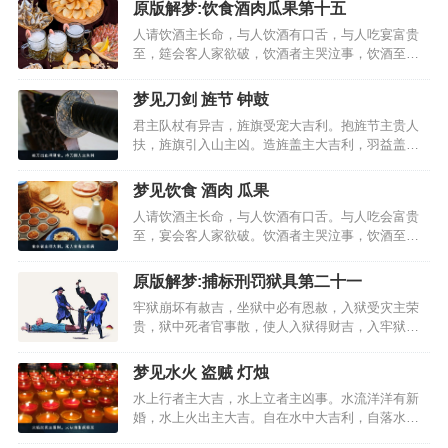
召作使死亡，拜尊长者有吉庆。先祖考言求食吉，
原版解梦:饮食酒肉瓜果第十五
人云大好者即凶。…
人请饮酒主长命，与人饮酒有口舌，与人吃宴富贵
至，筵会客人家欲破，饮酒者主哭泣事，饮酒至醉
主疾病，贵人赐宴主疾病，与贵人相饮大吉，人请
吃酥酪主喜，与人吃乳尊亲至，与人吃蜜太吉利，
梦见刀剑 旌节 钟鼓
呕吐者病人主痊，食牛肉于堂上吉，食犬肉主有争
君主队杖有异吉，旌旗受宠大吉利。抱旌节主贵人
讼，食猪肉主疾病至；…
扶，旌旗引入山主凶。造旌盖主大吉利，羽益盖身
主富贵。旌旗迎接大富贵，旗幡竞出主疾病。手持
旌节有恩偿，自盖覆身大吉利。见做新旗大吉利，
梦见饮食 酒肉 瓜果
与人分金主分散。拔刀出行大吉利，得人刀主行人
人请饮酒主长命，与人饮酒有口舌。与人吃会富贵
至。人与三刀作刺史，…
至，宴会客人家欲破。饮酒者主哭泣事，饮酒至醉
主疾病。贵人赐宴主疾病，与贵人对饮大吉。人请
吃酥酪主喜，与人吃乳尊亲至。与人吃蜜大吉利，
原版解梦:捕标刑罚狱具第二十一
呕吐者病人出痊。食水者主很大利，死人食者主疾
牢狱崩坏有赦吉，坐狱中必有恩赦，入狱受灾主荣
病。食羊肉于堂上吉，…
贵，狱中死者官事散，使人入狱得财吉，入牢狱主
有大贵，盗贼自入狱大凶，牢狱污臭百事吉，罪人
走脱疾病去，赶贼行见者大凶，枷锁临身疾病至，
梦见水火 盗贼 灯烛
枷锁折损口舌散，枷锁入宅主大凶，绳索系身大吉
水上行者主大吉，水上立者主凶事。水流洋洋有新
利，身披罗网主官事，…
婚，水上火出主大吉。自在水中大吉利，自落水中
不出凶。饮水不休得大财，流水绕身有狱讼。大水