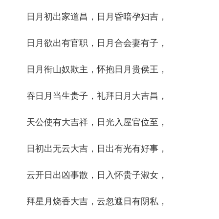
日月初出家道昌，日月昏暗孕妇吉，
日月欲出有官职，日月合会妻有子，
日月衔山奴欺主，怀抱日月贵侯王，
吞日月当生贵子，礼拜日月大吉昌，
天公使有大吉祥，日光入屋官位至，
日初出无云大吉，日出有光有好事，
云开日出凶事散，日入怀贵子淑女，
拜星月烧香大吉，云忽遮日有阴私，