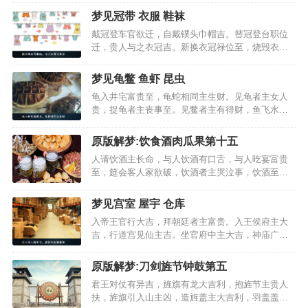
者主失官位，换席入吉出则凶。席草者主有力助，
梦见冠带 衣服 鞋袜
毡褥铺陈万事稳。毁帘幔者妻有奸，新帘者主得好
戴冠登车官欲迁，自戴镤头巾帽吉。替冠登台职位
妻。铺席合座得官位，…
迁，贵人与之衣冠吉。新换衣冠禄位至，烧毁衣冠
欲更官。失去官帽主退职，拾得冠带禄位至。与人
公服主得职，人与公服加官职。女着冠带主生子，
梦见龟鳖 鱼虾 昆虫
洗勿染服新官来。执勿见贵人大吉，勿破忧凶主不
龟入井宅富贵至，龟蛇相同主生财。见龟者主女人
祥。与人勿缓主官迁，…
贵，捉龟者主丧事至。见鳖者主有得财，鱼飞水上
百事散。井内有鱼迁官至，张网捕鱼大吉利。人捕
鱼作食皆吉，抢鱼拾鱼主小疾。水中钓鱼大吉利，
原版解梦:饮食酒肉瓜果第十五
林中鱼猪事无成。群鱼游水主有财，鲤鱼妻有孕大
人请饮酒主长命，与人饮酒有口舌，与人吃宴富贵
吉。大鱼扬动主声名，…
至，筵会客人家欲破，饮酒者主哭泣事，饮酒至醉
主疾病，贵人赐宴主疾病，与贵人相饮大吉，人请
吃酥酪主喜，与人吃乳尊亲至，与人吃蜜太吉利，
梦见宫室 屋宇 仓库
呕吐者病人主痊，食牛肉于堂上吉，食犬肉主有争
入帝王官行大吉，拜朝廷者主富贵。入王侯府主大
讼，食猪肉主疾病至；…
吉，行道宫见仙主吉。坐官府中主大吉，神庙广大
事事吉。上楼阁坛俱大吉，上高堂大富贵至。高楼
饮酒富贵至，家起高楼安稳事。上城为人所拽吉，
原版解梦:刀剑旌节钟鼓第五
上城被执官职显。城郭广大财喜多，城中行凶出门
君王对仗有异吉，旌旗有龙大吉利，抱旌节主贵人
吉。连城青色有喜吉，…
扶，旌旗引入山主凶，造旌盖主大吉利，羽盖盖身