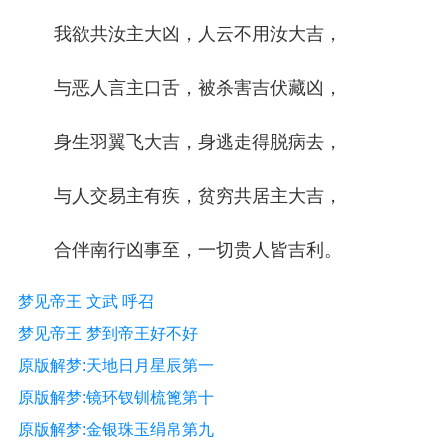
我欲共汝主大凶，人云不用汝大吉，
与恶人言主口舌，被杀害吉伏藏凶，
身生羽翼飞大吉，身逃走得脱病去，
与人交易主有疾，贫穷共居主大吉，
合伴南行凶事至，一切贵人皆吉利。
梦见帝王 文武 呼召
梦见帝王 梦到帝王好不好
原版解梦:天地日月星辰第一
原版解梦:镜环钗钏梳篦第十
原版解梦:金银珠玉绢帛第九