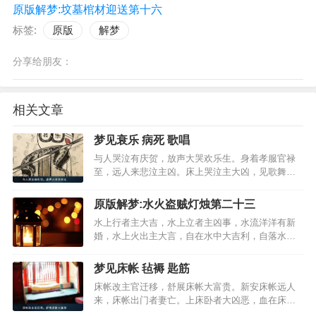
原版解梦:坟墓棺材迎送第十六
标签:
原版
解梦
分享给朋友：
相关文章
梦见衰乐 病死 歌唱
与人哭泣有庆贺，放声大哭欢乐生。身着孝服官禄
至，远人来悲泣主凶。床上哭泣主大凶，见歌舞者
口舌至。家中欢喜百事吉，怀中琵琶得人力。旁人
与笛有名声，与人拍板有口舌。堂上歌乐主丧事，
原版解梦:水火盗贼灯烛第二十三
吹笙者主有更改。吹笙打喜有吉庆，他人作乐讼有
水上行者主大吉，水上立者主凶事，水流洋洋有新
理。露齿器者有争讼，…
婚，水上火出主大言，自在水中大吉利，自落水中
不出凶，饮水不休得大财，流水绕身有狱讼，大水
澄清大吉利，人家有水儿子亡，江海涨漫大吉昌，
梦见床帐 毡褥 匙筋
河水砂石益文章，火烧日月大人助，火烧河水长命
床帐改主官迁移，舒展床帐大富贵。新安床帐远人
吉，火烧山野大显达，…
来，床帐出门者妻亡。上床卧者大凶恶，血在床妻
妾有奸。洗床帐则主大吉，荐席入吉出则凶。破席