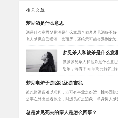
相关文章
梦见酒是什么意思
酒是什么意思梦见酒是什么意思？做梦梦见酒好不好
老人梦见自己喝酒一饮而尽，还暗示可能会遇到危险
杯酒，夫妻或情人会恩爱如初。女人…
梦见杀人和被杀是什么意
做梦梦见杀人和被杀是什么意思
想象，请看下面由(周公解梦_
大全。从周公解梦而言，梦到杀
梦见电炉子是凶兆还是吉兆
彼此财运皆难以顺利，方可有事业之好运，性格固执
公事在外出差者梦之，财运良好之迹象，单身男人梦
事业中多有困顿之迹象，得此梦事业…
总是梦见死去的亲人是怎么回事？