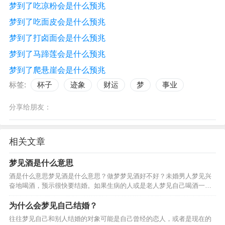
梦到了吃凉粉会是什么预兆
梦到了吃面皮会是什么预兆
梦到了打卤面会是什么预兆
梦到了马蹄莲会是什么预兆
梦到了爬悬崖会是什么预兆
标签:
杯子
迹象
财运
梦
事业
分享给朋友：
相关文章
梦见酒是什么意思
酒是什么意思梦见酒是什么意思？做梦梦见酒好不好？未婚男人梦见兴
奋地喝酒，预示很快要结婚。如果生病的人或是老人梦见自己喝酒一饮
而尽，还暗示可能会遇到危险。妻子梦见给丈夫倒酒，暗示要生孩子。
男人梦见给妻子或情人一杯酒，夫妻或情人会恩爱如初。女人…
为什么会梦见自己结婚？
往往梦见自己和别人结婚的对象可能是自己曾经的恋人，或者是现在的