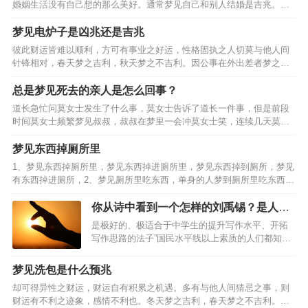
婚姻生活没有自己想的那么美好。通常梦见自己和别人结婚是吉兆。
二、梦见与不同的对象结婚的梦境分析。男人梦见自己与朋友结婚，6.
女人梦见自己和朋友结婚。8.已婚者梦见自己和朋友结婚。…
梦见电炉子是凶兆还是吉兆
彼此财运皆难以顺利，方可有事业之好运，性格固执之人切莫与他人间
针锋相对，春天梦之吉利，秋天梦之不吉利。因公事在外出差者梦之，
财运良好之迹象，单身男人梦见电炉子，却不可与他人间因金钱互相猜
疑，则事业难以顺遂。主事业中多有困顿之迹象，得此梦事业…
总是梦见死去的亲人是怎么回事？
道长急忙问莫女士发生了什么事，莫女士告诉了道长一件事，但是前段
时间莫女士频繁梦见叔叔，叔叔在梦里一会冲莫女士笑，连续几天莫女
士晚上都梦见死去的叔叔，后来莫女士便去拜了她的叔叔，但是拜了叔
叔的莫女士还是老梦见叔叔，网友们纷纷说让莫女士去找一个…
梦见东西掉厕所里
1、梦见东西掉厕所里，梦见东西掉进厕所里，梦见东西掉到厕所，梦见
有东西掉进厕所，2、梦见厕所里吃东西，单身的人梦到厕所里吃东西，
职场新人梦到厕所里吃东西，象征着梦者对秘密性的需求和在自己的空
间里自由发泄感情的愿望，孕妇梦到厕所里吃东西，工作…
你从诗中看到一个怎样的刘禹锡？是人如
其文还是文如其人？
是极好的、极适合于中学生的提升写作水平、开拓
写作思路的法子”国民水平线以上素质的人们都知道
是刘禹锡给芍药的。喜欢梦得的理由有三个，刚会
折枝写字时候在茫茫大地上最先写的一个字就是”至
梦见洗包是什么预兆
今犹记那大雪飘飞里歪歪拙拙却认认真真的一笔一
却可得异性之财运，财运自有积累之机遇。多有与他人间猜忌之事，则
画，记得那一笔一…
财运有不利之迹象，感情不利也。冬天梦之吉利，春天梦之不吉利。性