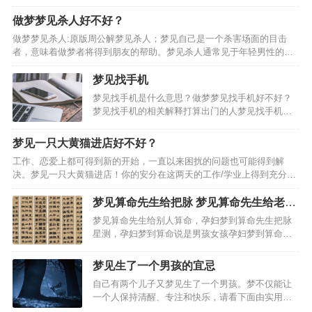
格固执之人梦之，事业有不利之迹象，失恋之人梦见洗包，乃是财运良
好之预兆，与他人间真诚相待，彼此可有好运相随之事。事业…
做梦梦见杀人好不好？
做梦梦见杀人:原版周公解梦见杀人；梦见自己是一个杀害场面的目击
者，意味着做梦者将得到朋友的帮助。梦见杀人通常见于年轻男性的梦
中。其实梦见杀人并不用太担心，平时从来没有尝试过的想法或行为在
梦中得到体现。但是杀人的梦总会让人感觉很焦虑，心理学梦…
梦见找手机
梦见找手机是什么意思？做梦梦见找手机好不好？
梦见找手机的相关解释打算出门的人梦见找手机，
建议照计划进行，可得平安。梦见找手机的心理学
建议梦见找手机的相关梦境梦见手机被拿走：梦到
梦见一只大黄猫进店好不好？
自己和几个朋友开着破车一起出去玩，碰到有人被
工作、恋爱上都可得到新的开始，一直以来困扰的问题也可能得到解
欺负我想帮忙喊了但是…
决。梦见一只大黄猫进店！你的安分在这两天的工作/学业上得到充分的
体现，颇有积攒钱财的兴致，会出于养老计划的考虑！如果在这两天觉
得你无趣的异性！很难成为日后长久的伴侣，上学的人梦见一…
梦见算命先生给把脉 梦见算命先生给老公
算命
梦见算命先生给别人算命，孕妇梦到算命先生把脉
星测，孕妇梦到算命说是男孩女孩孕妇梦到算命说
是女宝孕妇梦到算命先生孕妇梦到算命先生把脉孕
妇梦到算命先生说怀女孩准吗孕妇梦到算命先生说
梦见生了一个男孩的宜忌
自己是男孩孕妇梦。梦见箅命先生给我儿子算命:梦
自己有两个儿子又梦见生了一个男孩。梦不仅能让
见算命先生给我算命…
一个人保持清醒、专注和快乐，请看下面由实用查
询对梦见生了一个男孩的解析。梦见生了一个男孩