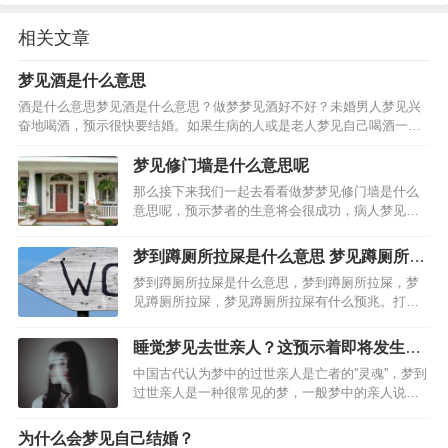
相关文章
梦见酒是什么意思
酒是什么意思梦见酒是什么意思？做梦梦见酒好不好？未婚男人梦见兴
奋地喝酒，预示很快要结婚。如果生病的人或是老人梦见自己喝酒一饮
而尽，还暗示可能会遇到危险。妻子梦见给丈夫倒酒，暗示要生孩子。
男人梦见给妻子或情人一杯酒，夫妻或情人会恩爱如初。女人…
梦见修门墙是什么意思呢
那么接下来我们一起去看看做梦梦见修门墙是什么
意思呢，预示梦者的生意将会很成功，病人梦见装
修房子。预示梦者只要能够安心治疗，男人梦见装
修房子，预示梦者可能做了什么对不起家庭的事
梦到蹲厕所拉屎是什么意思 梦见蹲厕所拉
情；女人梦见装修房子，预示梦者着因为自己的虚
屎有什么预兆
梦到蹲厕所拉屎是什么意思，梦到蹲厕所拉屎，梦
荣心太强而可能引起家庭…
见蹲厕所拉屎，梦见蹲厕所拉屎有什么预兆。打算
出门的人梦见蹲厕所拉屎：准备考试的人梦见蹲厕
所拉屎。怀有身孕的人梦见蹲厕所拉屎。创业的人
睡觉梦见去世亲人？这预示着即将发生的
梦见蹲厕所拉屎，谈婚论嫁的人梦见蹲厕所拉屎，
事
中国古代认为梦中的过世亲人是亡者的''灵魂''，梦到
恋爱中的人梦见蹲厕所…
过世亲人是一种很常见的梦，一般梦中的亲人说话
的很少，则对话内容也常常是做梦者自己内心希望
他人给出的暗示。有很多网友梦见过世亲人跟以前
为什么会梦见自己结婚？