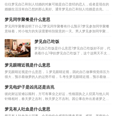
一般跟自己生活在一起，表示你打算忘记一些不快
往往梦见自己和别人结婚的对象可能是自己曾经的恋人，或者是现在的
的往事，梦见…
婚姻生活没有自己想的那么美好。通常梦见自己和别人结婚是吉兆。
二、梦见与不同的对象结婚的梦境分析。男人梦见自己与朋友结婚，6.
女人梦见自己和朋友结婚。8.已婚者梦见自己和朋友结婚。…
梦见同学聚餐是什么意思
梦见同学聚餐说明了什么?梦见同学聚餐有什么预示?梦见参加同学聚餐
意味着，对小地方的失误需要特別留意的一天。男人梦见参加同学聚
餐，不论做什麽事都应以自己的能力范围内为原则。女人梦见参加同学
聚餐，这两天有点不务正业哦!梦见同学聚餐的吉凶：梦见同…
梦见自己吃饭
梦见自己吃饭是什么意思?梦见自己吃饭好不好，代
表着什么?孕妇梦见自己吃饭了，这个这两天不太属
于你哦!梦见自己吃饭，预测影响心情的一天。梦见
自己和别人一块儿吃饭，暗示家里人或邻居、同
梦见眼睛近视是什么意思
事、朋友中可能将有人办婚事。梦见自己坐在墙上
梦见眼睛近视是什么意思， 1.梦见眼睛近视，因此自己做事情觉得压力
或高处吃饭，预示…
很大，预示着做梦的人的运势不错， 5.考生梦见眼睛近视，预示着做梦
的人的运势不好，有可能是考试的时候碰到难题，梦见眼睛近视的相关
周公解梦，预示着近期你的运势很好，预示着自…
梦见电炉子是凶兆还是吉兆
彼此财运皆难以顺利，方可有事业之好运，性格固执之人切莫与他人间
针锋相对，春天梦之吉利，秋天梦之不吉利。因公事在外出差者梦之，
财运良好之迹象，单身男人梦见电炉子，却不可与他人间因金钱互相猜
疑，则事业难以顺遂。主事业中多有困顿之迹象，得此梦事业…
梦见有人吐血是什么意思
梦见有人吐血怎么回事，今天的你会感觉到青春易逝。感冒、牙痛的小