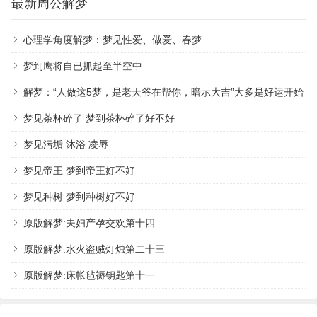
最新周公解梦
心理学角度解梦：梦见性爱、做爱、春梦
梦到鹰将自已抓起至半空中
解梦：“人做这5梦，是老天爷在帮你，暗示大吉”大多是好运开始
梦见茶杯碎了 梦到茶杯碎了好不好
梦见污垢 沐浴 凌辱
梦见帝王 梦到帝王好不好
梦见种树 梦到种树好不好
原版解梦:夫妇产孕交欢第十四
原版解梦:水火盗贼灯烛第二十三
原版解梦:床帐毡褥钥匙第十一