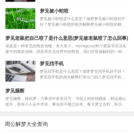
新衣服的梦境解析，工作的女人梦到挑选新衣服。
女人梦到挑选新衣服的其他梦境解析，女人梦到挑
梦见被小蛇咬
选新衣服的吉凶，女人梦见穿新衣服是怎么回事，
梦见被小蛇咬是什么意思？做梦梦见被小蛇咬好不
已婚女人梦见试穿衣服…
好？梦见被小蛇咬的相关解释梦见被小蛇咬的相关
梦境梦见打死小蛇大蛇报仇：梦到屋内房梁有条小
蛇，我用灭蚊虫的药把它喷死了，窗外大蛇盘着找
梦见老鼠把自己咬了是什么意思(梦见被老鼠咬了怎么回事)
我报仇，是条大蟒蛇，不知道怎么出来好几条大蟒
老鼠是一种常见的啮齿动物，有大有小。norvegicus)和小家鼠等生活在
蛇，朋友帮着把大蛇都…
家中的啮齿动物，田鼠等生活在野外的野鼠，我们经常接触到的一种老
鼠是宠物鼠:仓鼠。但是对于老鼠咬伤，很多人可能不知道怎么处理，甚
至很多人认为这是小问题，就不去重视，只是…
梦见找手机
梦见找手机是什么意思？做梦梦见找手机好不好？
梦见找手机的相关解释打算出门的人梦见找手机，
建议照计划进行，可得平安。梦见找手机的心理学
建议梦见找手机的相关梦境梦见手机被拿走：梦到
梦见腿断
自己和几个朋友开着破车一起出去玩，碰到有人被
梦见腿断，得此梦，乃事业中多有压力，与他人间纷扰颇多，财运难以
欺负我想帮忙喊了但是…
提升，更有小人从中作祟，事业有不顺之征兆，春天梦之吉利，秋天梦
之不吉利。梦境中腿断了，又为情感之事藕断丝连，得此梦多为不顺，
苦苦追寻，却是飞蛾扑火，在外求财者梦见腿断，往东走吉利…
周公解梦大全查询