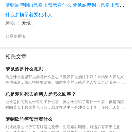
梦到蛇爬到自己身上预示着什么 梦见蛇爬到自己身上预示着什么
什么梦预示着要犯小人
标签:
梦境
分享给朋友：
相关文章
梦见酒是什么意思
酒是什么意思梦见酒是什么意思？做梦梦见酒好不好？未婚男人梦见兴
奋地喝酒，预示很快要结婚。如果生病的人或是老人梦见自己喝酒一饮
而尽，还暗示可能会遇到危险。妻子梦见给丈夫倒酒，暗示要生孩子。
男人梦见给妻子或情人一杯酒，夫妻或情人会恩爱如初。女人…
总是梦见死去的亲人是怎么回事？
道长急忙问莫女士发生了什么事，莫女士告诉了道长一件事，但是前段
时间莫女士频繁梦见叔叔，叔叔在梦里一会冲莫女士笑，连续几天莫女
士晚上都梦见死去的叔叔，后来莫女士便去拜了她的叔叔，但是拜了叔
叔的莫女士还是老梦见叔叔，网友们纷纷说让莫女士去找一个…
梦到砍竹笋预示着什么
则彼此事业中皆可有好运之改善，生活难以顺遂，财运多有不宁之意，