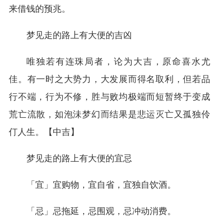
来借钱的预兆。
梦见走的路上有大便的吉凶
唯独若有连珠局者，论为大吉，原命喜水尤
佳。有一时之大势力，大发展而得名取利，但若品
行不端，行为不修，胜与败均极端而短暂终于变成
荒亡流散，如泡沬梦幻而结果是悲运灭亡又孤独伶
仃人生。【中吉】
梦见走的路上有大便的宜忌
「宜」宜购物，宜自省，宜独自饮酒。
「忌」忌拖延，忌围观，忌冲动消费。