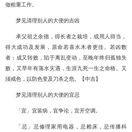
做粗重工作。
梦见清理别人的大便的吉凶
承父祖之余德，得长者之栽培，或用人得当，
得大成功及发展，原命若喜水木者更佳。若凶数
者：成又转败，陷于离乱变动，至晚年终归孤独失
败，又早年有落水灾遇，生涯九死一生之命格。又
须戒色，以防色变及刀杀之危。【中吉】
梦见清理别人的大便的宜忌
「宜」宜装病，宜争论，宜开空调。
「忌」忌修理家用电器，忌赖床，忌传播科