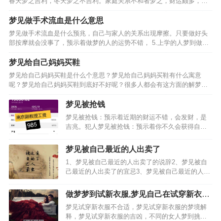
春天梦之吉利，冬天梦之不吉利。家庭关系不和者梦之，财运颇多，事
业顺遂，处事应有柔和之态度，全职太太梦见砍竹笋，事业可有好运，
乃是偏财运旺盛之人，心思细腻之人梦之，戊土之象征，凡事…
梦见做手术流血是什么意思
梦见做手术流血是什么预兆，自己与家人的关系出现摩擦。只要做好头
部按摩就会没事了，预示着做梦的人的运势不错， 5.上学的人梦到做手
术流血，预示着做梦的人的运势不好，自己就会觉得非常的吃力。梦见
做手术流血的相关周公解梦， 1.梦见爸爸做手术…
梦见给自己妈妈买鞋
梦见给自己妈妈买鞋是什么个意思？梦见给自己妈妈买鞋有什么寓意
呢？梦见给自己妈妈买鞋到底好不好呢？很多人都会有这方面的解梦疑
惑。一、梦见给自己妈妈买鞋预示着你的事业上会有很大的拓展空间，
做事情也比较的顺心，二、已婚者梦见给自己妈妈买鞋预示着你…
梦见被抢钱
梦见被抢钱：预示着近期的财运不错，会发财，是
吉兆。犯人梦见被抢钱：预示着你不久会获得自
由，要好好的表现。梦见被抢钱的梦境解析：梦见
钱被抢男人梦见钱被抢：预示着你不久会出远门，
梦见被自己最近的人出卖了
可以慢慢的等待。梦见钱包被抢梦见抢钱梦见被抢
1、梦见被自己最近的人出卖了的说辞2、梦见被自
钱：会有意外的收入。梦…
己最近的人出卖了的宜忌3、梦见被自己最近的人出
卖了的预兆梦见被自己最近的人出卖了，小心因为
多嘴而出卖了自己。怀孕的人梦见被自己最近的人
做梦梦到试新衣服,梦见自己在试穿新衣服
出卖了，预示生女。恋爱中的人梦见被自己最近的
是什么意思
梦见试穿新衣服不合适，梦见试穿新衣服的梦境解
人出卖了，说明经…
释，梦见试穿新衣服的吉凶，不同的女人梦到挑选