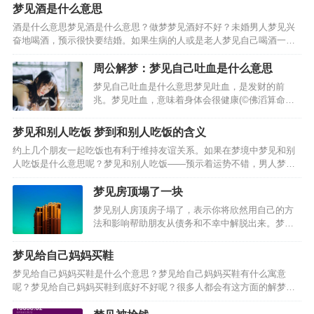
梦见酒是什么意思
酒是什么意思梦见酒是什么意思？做梦梦见酒好不好？未婚男人梦见兴
奋地喝酒，预示很快要结婚。如果生病的人或是老人梦见自己喝酒一饮
而尽，还暗示可能会遇到危险。妻子梦见给丈夫倒酒，暗示要生孩子。
男人梦见给妻子或情人一杯酒，夫妻或情人会恩爱如初。女人…
周公解梦：梦见自己吐血是什么意思
梦见自己吐血是什么意思梦见吐血，是发财的前
兆。梦见吐血，意味着身体会很健康(©佛滔算命
网)。梦见自己吐血，意味着这些钱财是自己应得
的。梦见自己吐血，今天领导能力不错!梦见自己大
梦见和别人吃饭 梦到和别人吃饭的含义
口吐血:此梦预示着工作或生活上的压力比较大，建
约上几个朋友一起吃饭也有利于维持友谊关系。如果在梦境中梦见和别
议你不必太担忧，事…
人吃饭是什么意思呢？梦见和别人吃饭——预示着运势不错，男人梦见
和别人吃饭——预示着会有机会外出旅行。途中更会有一次开心快乐的
旅行，女人梦见和别人吃饭——预示着近期会出远门。途中会…
梦见房顶塌了一块
梦见别人房顶房子塌了，表示你将欣然用自己的方
法和影响帮助朋友从债务和不幸中解脱出来。梦见
自己家房顶有塌陷，预示着他与妻子或情人的过度
放纵，将更多地带给他苦恼而不是快乐。梦见房子
梦见给自己妈妈买鞋
地面塌陷好象上是个坟，表示邪恶的评价将使亲戚
梦见给自己妈妈买鞋是什么个意思？梦见给自己妈妈买鞋有什么寓意
们对你非常愤慨。梦见…
呢？梦见给自己妈妈买鞋到底好不好呢？很多人都会有这方面的解梦疑
惑。一、梦见给自己妈妈买鞋预示着你的事业上会有很大的拓展空间，
做事情也比较的顺心，二、已婚者梦见给自己妈妈买鞋预示着你…