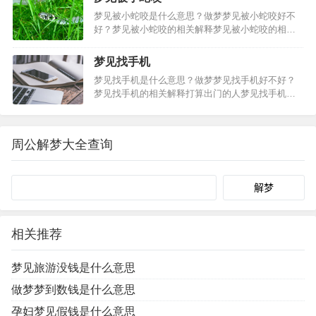
冬占生男。梦见自己突然生个女儿的相关梦境解析
梦见被小蛇咬是什么意思？做梦梦见被小蛇咬好不
梦见自己突然生个女儿…
好？梦见被小蛇咬的相关解释梦见被小蛇咬的相关
梦境梦见打死小蛇大蛇报仇：梦到屋内房梁有条小
蛇，我用灭蚊虫的药把它喷死了，窗外大蛇盘着找
梦见找手机
我报仇，是条大蟒蛇，不知道怎么出来好几条大蟒
梦见找手机是什么意思？做梦梦见找手机好不好？
蛇，朋友帮着把大蛇都…
梦见找手机的相关解释打算出门的人梦见找手机，
建议照计划进行，可得平安。梦见找手机的心理学
建议梦见找手机的相关梦境梦见手机被拿走：梦到
自己和几个朋友开着破车一起出去玩，碰到有人被
周公解梦大全查询
欺负我想帮忙喊了但是…
Search
相关推荐
梦见旅游没钱是什么意思
做梦梦到数钱是什么意思
孕妇梦见假钱是什么意思