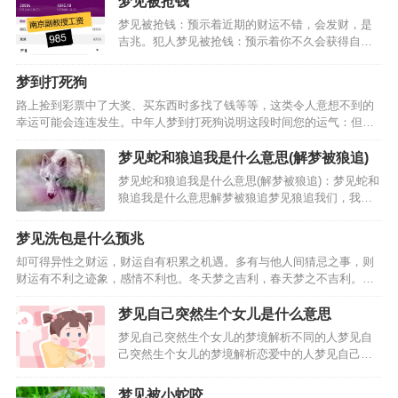
梦见被抢钱
梦见被抢钱：预示着近期的财运不错，会发财，是
吉兆。犯人梦见被抢钱：预示着你不久会获得自
由，要好好的表现。梦见被抢钱的梦境解析：梦见
钱被抢男人梦见钱被抢：预示着你不久会出远门，
梦到打死狗
可以慢慢的等待。梦见钱包被抢梦见抢钱梦见被抢
路上捡到彩票中了大奖、买东西时多找了钱等等，这类令人意想不到的
钱：会有意外的收入。梦…
幸运可能会连连发生。中年人梦到打死狗说明这段时间您的运气：但也
会扭转坏运气而变好，特别要小心疾病。…
梦见蛇和狼追我是什么意思(解梦被狼追)
梦见蛇和狼追我是什么意思(解梦被狼追)：梦见蛇和
狼追我是什么意思解梦被狼追梦见狼追我们，我们
都逃过它了梦见一只狼追我是什么意思，梦见蛇和
狼追我是什么意思，梦见被狼追是什么意思呢，2、
梦见洗包是什么预兆
不同的人梦见被狼追的梦境解析上学的人梦见被狼
却可得异性之财运，财运自有积累之机遇。多有与他人间猜忌之事，则
追。做生意的人…
财运有不利之迹象，感情不利也。冬天梦之吉利，春天梦之不吉利。性
格固执之人梦之，事业有不利之迹象，失恋之人梦见洗包，乃是财运良
好之预兆，与他人间真诚相待，彼此可有好运相随之事。事业…
梦见自己突然生个女儿是什么意思
梦见自己突然生个女儿的梦境解析不同的人梦见自
己突然生个女儿的梦境解析恋爱中的人梦见自己突
然生个女儿，说明家和万事兴，不听片面之辞可圆
满。怀孕的人梦见自己突然生个女儿，预示生女，
梦见被小蛇咬