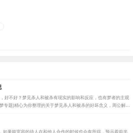
思
，好不好？梦见杀人和被杀有现实的影响和反应，也有梦者的主观
解梦专题)精心为你整理的关于梦见杀人和被杀的好坏含义，周公解梦
人和被杀梦到杀害某人，代表做做梦的人…
，如果能宽容的待人在和他人合作的时候也会有所得，预示着前半