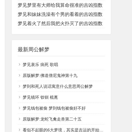
梦见梦里有大师给我算命很准的吉凶指数
梦见和妹妹洗澡有个男的看着的吉凶指数
梦见着火了然后我把火扑灭了的吉凶指数
最新周公解梦
梦见衰乐 病死 歌唱
原版解梦:佛道僧尼鬼神第十九
梦到和死人说话寓意什么意思周公解梦
梦见镜环 钗钏 梳蓖
梦见钱包被偷 梦到钱包被偷好不好
原版解梦:龙蛇飞禽走兽第二十五
看似不起眼的6大梦境，其实是吉运的开始，事业腾飞，健康幸福！