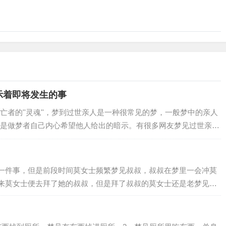
示着即将发生的事
者的''灵魂''，梦到过世亲人是一种很常见的梦，一般梦中的亲人
是做梦者自己内心希望他人给出的暗示。有很多网友梦见过世亲人
表示你打算忘记一些不快的往事，梦见…
一件事，但是前段时间莫女士频繁梦见叔叔，叔叔在梦里一会冲莫
来莫女士便去拜了她的叔叔，但是拜了叔叔的莫女士还是老梦见叔