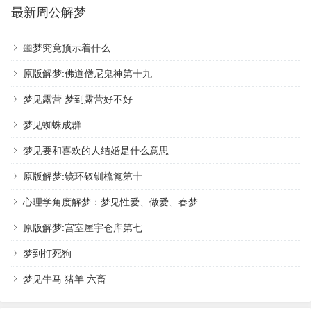
最新周公解梦
噩梦究竟预示着什么
原版解梦:佛道僧尼鬼神第十九
梦见露营 梦到露营好不好
梦见蜘蛛成群
梦见要和喜欢的人结婚是什么意思
原版解梦:镜环钗钏梳篦第十
心理学角度解梦：梦见性爱、做爱、春梦
原版解梦:宫室屋宇仓库第七
梦到打死狗
梦见牛马 猪羊 六畜