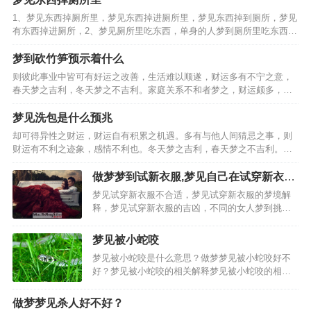
1、梦见东西掉厕所里，梦见东西掉进厕所里，梦见东西掉到厕所，梦见
有东西掉进厕所，2、梦见厕所里吃东西，单身的人梦到厕所里吃东西，
职场新人梦到厕所里吃东西，象征着梦者对秘密性的需求和在自己的空
间里自由发泄感情的愿望，孕妇梦到厕所里吃东西，工作…
梦到砍竹笋预示着什么
则彼此事业中皆可有好运之改善，生活难以顺遂，财运多有不宁之意，
春天梦之吉利，冬天梦之不吉利。家庭关系不和者梦之，财运颇多，事
业顺遂，处事应有柔和之态度，全职太太梦见砍竹笋，事业可有好运，
乃是偏财运旺盛之人，心思细腻之人梦之，戊土之象征，凡事…
梦见洗包是什么预兆
却可得异性之财运，财运自有积累之机遇。多有与他人间猜忌之事，则
财运有不利之迹象，感情不利也。冬天梦之吉利，春天梦之不吉利。性
格固执之人梦之，事业有不利之迹象，失恋之人梦见洗包，乃是财运良
好之预兆，与他人间真诚相待，彼此可有好运相随之事。事业…
做梦梦到试新衣服,梦见自己在试穿新衣服
是什么意思
梦见试穿新衣服不合适，梦见试穿新衣服的梦境解
释，梦见试穿新衣服的吉凶，不同的女人梦到挑选
新衣服的梦境解析，工作的女人梦到挑选新衣服。
女人梦到挑选新衣服的其他梦境解析，女人梦到挑
梦见被小蛇咬
选新衣服的吉凶，女人梦见穿新衣服是怎么回事，
梦见被小蛇咬是什么意思？做梦梦见被小蛇咬好不
已婚女人梦见试穿衣服…
好？梦见被小蛇咬的相关解释梦见被小蛇咬的相关
梦境梦见打死小蛇大蛇报仇：梦到屋内房梁有条小
蛇，我用灭蚊虫的药把它喷死了，窗外大蛇盘着找
做梦梦见杀人好不好？
我报仇，是条大蟒蛇，不知道怎么出来好几条大蟒