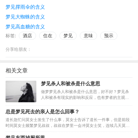
梦见撑雨伞的含义
梦见大蜘蛛的含义
梦见高血糖的含义
标签:
酒店
住在
梦见
意味
预示
分享给朋友：
相关文章
梦见杀人和被杀是什么意思
做梦梦见杀人和被杀是什么意思，好不好？梦见杀
人和被杀有现实的影响和反应，也有梦者的主观想
象，请看下面由(周公解梦_解梦专题)精心为你整理
的关于梦见杀人和被杀的好坏含义，周公解梦大
总是梦见死去的亲人是怎么回事？
全。从周公解梦而言，梦到杀人和被杀梦到杀害某
道长急忙问莫女士发生了什么事，莫女士告诉了道长一件事，但是前段
人，代表做做梦的人…
时间莫女士频繁梦见叔叔，叔叔在梦里一会冲莫女士笑，连续几天莫女
士晚上都梦见死去的叔叔，后来莫女士便去拜了她的叔叔，但是拜了叔
叔的莫女士还是老梦见叔叔，网友们纷纷说让莫女士去找一个…
梦见东西掉厕所里