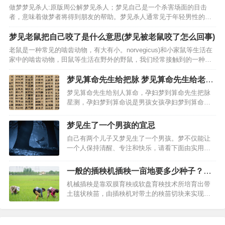
做梦梦见杀人:原版周公解梦见杀人；梦见自己是一个杀害场面的目击
蛇，朋友帮着把大蛇都…
者，意味着做梦者将得到朋友的帮助。梦见杀人通常见于年轻男性的梦
中。其实梦见杀人并不用太担心，平时从来没有尝试过的想法或行为在
梦中得到体现。但是杀人的梦总会让人感觉很焦虑，心理学梦…
梦见老鼠把自己咬了是什么意思(梦见被老鼠咬了怎么回事)
老鼠是一种常见的啮齿动物，有大有小。norvegicus)和小家鼠等生活在
家中的啮齿动物，田鼠等生活在野外的野鼠，我们经常接触到的一种老
鼠是宠物鼠:仓鼠。但是对于老鼠咬伤，很多人可能不知道怎么处理，甚
至很多人认为这是小问题，就不去重视，只是…
梦见算命先生给把脉 梦见算命先生给老公
算命
梦见算命先生给别人算命，孕妇梦到算命先生把脉
星测，孕妇梦到算命说是男孩女孩孕妇梦到算命说
是女宝孕妇梦到算命先生孕妇梦到算命先生把脉孕
妇梦到算命先生说怀女孩准吗孕妇梦到算命先生说
梦见生了一个男孩的宜忌
自己是男孩孕妇梦。梦见箅命先生给我儿子算命:梦
自己有两个儿子又梦见生了一个男孩。梦不仅能让
见算命先生给我算命…
一个人保持清醒、专注和快乐，请看下面由实用查
询对梦见生了一个男孩的解析。梦见生了一个男孩
的宜忌,梦见生了一个男孩的解析,梦见生了一个男孩
一般的插秧机插秧一亩地要多少种子？育
是什么意思,梦见生了一个男孩,男人梦见生了一个男
秧技术要点有哪些？
机械插秧是靠双膜育秧或软盘育秧技术所培育出带
孩,女人梦见…
土毯状秧苗，由插秧机对带土的秧苗切块来实现分
秧与插秧，即规格化育秧+精细整地+机械化插秧，
带营养体载育、无缓苗期、成活率高、生长期长、
增产明显（寒冷地区可达15%左右），可有效解决