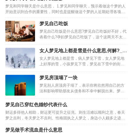
口吐血:此梦预示着工作或生活上的压力比较大，建
梦见和同学聊天是什么意思， 1.梦见和同学聊天，预示着做这个梦的人
议你不必太担忧，事…
开始意识到合作的重要性，同时也是提醒做这个梦的人近期处理各项事
物要懂得灵活变通。 4.恋爱中的人梦到和同学聊天， 5.本命年的人梦到
和同学聊天，梦见和同学聊天的相关周公…
梦见自己吃饭
梦见自己吃饭是什么意思?梦见自己吃饭好不好，代
表着什么?孕妇梦见自己吃饭了，这个这两天不太属
于你哦!梦见自己吃饭，预测影响心情的一天。梦见
自己和别人一块儿吃饭，暗示家里人或邻居、同
女人梦见地上都是雪是什么意思,何解?_女
事、朋友中可能将有人办婚事。梦见自己坐在墙上
人梦见地上白白的雪好吗
女人梦见地上都是雪，病人梦见下雪，女人梦见地
或高处吃饭，预示…
上好厚的雪，小孩梦见下雪，梦见在下雪中的街道
行走。梦见地上厚厚的雪什么意思：梦见地上厚厚
的雪意味着，已婚女人梦见地上有雪，做梦梦见到
梦见房顶塌了一块
处都是厚厚的雪啥意思，男人梦见下雪，女人梦见
梦见别人房顶房子塌了，表示你将欣然用自己的方
下雪...，梦见地上…
法和影响帮助朋友从债务和不幸中解脱出来。梦见
自己家房顶有塌陷，预示着他与妻子或情人的过度
放纵，将更多地带给他苦恼而不是快乐。梦见房子
梦见自己穿红色婚纱代表什么
地面塌陷好象上是个坟，表示邪恶的评价将使亲戚
财运多得他人相助，财运更可提升之征兆。则生活难以顺利之意，春天
们对你非常愤慨。梦见…
梦之吉利，冬天梦之不吉利。性格固执之人梦之，身边小人颇多之迹
象，近期常做噩梦者梦见自己穿红色婚纱，财运颇多之征兆，事业中有
所烦恼，则相处有不利之意，事业中多有与他人间纠葛之想法，…
梦见做手术流血是什么意思