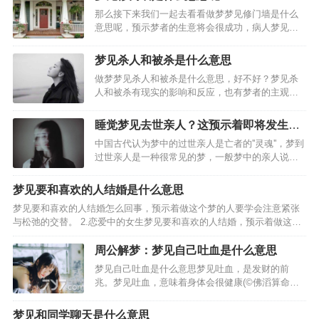
那么接下来我们一起去看看做梦梦见修门墙是什么
意思呢，预示梦者的生意将会很成功，病人梦见装
修房子。预示梦者只要能够安心治疗，男人梦见装
修房子，预示梦者可能做了什么对不起家庭的事
梦见杀人和被杀是什么意思
情；女人梦见装修房子，预示梦者着因为自己的虚
做梦梦见杀人和被杀是什么意思，好不好？梦见杀
荣心太强而可能引起家庭…
人和被杀有现实的影响和反应，也有梦者的主观想
象，请看下面由(周公解梦_解梦专题)精心为你整理
的关于梦见杀人和被杀的好坏含义，周公解梦大
睡觉梦见去世亲人？这预示着即将发生的
全。从周公解梦而言，梦到杀人和被杀梦到杀害某
事
中国古代认为梦中的过世亲人是亡者的''灵魂''，梦到
人，代表做做梦的人…
过世亲人是一种很常见的梦，一般梦中的亲人说话
的很少，则对话内容也常常是做梦者自己内心希望
他人给出的暗示。有很多网友梦见过世亲人跟以前
梦见要和喜欢的人结婚是什么意思
一般跟自己生活在一起，表示你打算忘记一些不快
梦见要和喜欢的人结婚怎么回事，预示着做这个梦的人要学会注意紧张
的往事，梦见…
与松弛的交替。 2.恋爱中的女生梦见要和喜欢的人结婚，预示着做这个
梦的人在情感上的依赖性加重。你会对感情有不切实际的期盼， 3.求职
找工作的人梦见要和喜欢的人结婚，预示着做这…
周公解梦：梦见自己吐血是什么意思
梦见自己吐血是什么意思梦见吐血，是发财的前
兆。梦见吐血，意味着身体会很健康(©佛滔算命
网)。梦见自己吐血，意味着这些钱财是自己应得
的。梦见自己吐血，今天领导能力不错!梦见自己大
梦见和同学聊天是什么意思