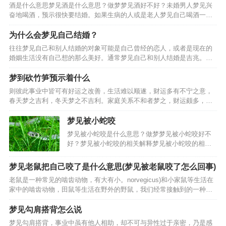
酒是什么意思梦见酒是什么意思？做梦梦见酒好不好？未婚男人梦见兴
奋地喝酒，预示很快要结婚。如果生病的人或是老人梦见自己喝酒一饮
而尽，还暗示可能会遇到危险。妻子梦见给丈夫倒酒，暗示要生孩子。
男人梦见给妻子或情人一杯酒，夫妻或情人会恩爱如初。女人…
为什么会梦见自己结婚？
往往梦见自己和别人结婚的对象可能是自己曾经的恋人，或者是现在的
婚姻生活没有自己想的那么美好。通常梦见自己和别人结婚是吉兆。
二、梦见与不同的对象结婚的梦境分析。男人梦见自己与朋友结婚，6.
女人梦见自己和朋友结婚。8.已婚者梦见自己和朋友结婚。…
梦到砍竹笋预示着什么
则彼此事业中皆可有好运之改善，生活难以顺遂，财运多有不宁之意，
春天梦之吉利，冬天梦之不吉利。家庭关系不和者梦之，财运颇多，事
业顺遂，处事应有柔和之态度，全职太太梦见砍竹笋，事业可有好运，
乃是偏财运旺盛之人，心思细腻之人梦之，戊土之象征，凡事…
梦见被小蛇咬
梦见被小蛇咬是什么意思？做梦梦见被小蛇咬好不
好？梦见被小蛇咬的相关解释梦见被小蛇咬的相关
梦境梦见打死小蛇大蛇报仇：梦到屋内房梁有条小
蛇，我用灭蚊虫的药把它喷死了，窗外大蛇盘着找
梦见老鼠把自己咬了是什么意思(梦见被老鼠咬了怎么回事)
我报仇，是条大蟒蛇，不知道怎么出来好几条大蟒
老鼠是一种常见的啮齿动物，有大有小。norvegicus)和小家鼠等生活在
蛇，朋友帮着把大蛇都…
家中的啮齿动物，田鼠等生活在野外的野鼠，我们经常接触到的一种老
鼠是宠物鼠:仓鼠。但是对于老鼠咬伤，很多人可能不知道怎么处理，甚
至很多人认为这是小问题，就不去重视，只是…
梦见勾肩搭背怎么说
梦见勾肩搭背，事业中虽有他人相助，却不可与异性过于亲密，乃是感