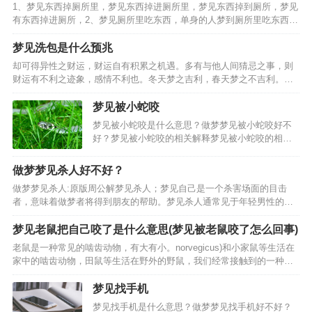
1、梦见东西掉厕所里，梦见东西掉进厕所里，梦见东西掉到厕所，梦见
有东西掉进厕所，2、梦见厕所里吃东西，单身的人梦到厕所里吃东西，
职场新人梦到厕所里吃东西，象征着梦者对秘密性的需求和在自己的空
间里自由发泄感情的愿望，孕妇梦到厕所里吃东西，工作…
梦见洗包是什么预兆
却可得异性之财运，财运自有积累之机遇。多有与他人间猜忌之事，则
财运有不利之迹象，感情不利也。冬天梦之吉利，春天梦之不吉利。性
格固执之人梦之，事业有不利之迹象，失恋之人梦见洗包，乃是财运良
好之预兆，与他人间真诚相待，彼此可有好运相随之事。事业…
梦见被小蛇咬
梦见被小蛇咬是什么意思？做梦梦见被小蛇咬好不
好？梦见被小蛇咬的相关解释梦见被小蛇咬的相关
梦境梦见打死小蛇大蛇报仇：梦到屋内房梁有条小
蛇，我用灭蚊虫的药把它喷死了，窗外大蛇盘着找
做梦梦见杀人好不好？
我报仇，是条大蟒蛇，不知道怎么出来好几条大蟒
做梦梦见杀人:原版周公解梦见杀人；梦见自己是一个杀害场面的目击
蛇，朋友帮着把大蛇都…
者，意味着做梦者将得到朋友的帮助。梦见杀人通常见于年轻男性的梦
中。其实梦见杀人并不用太担心，平时从来没有尝试过的想法或行为在
梦中得到体现。但是杀人的梦总会让人感觉很焦虑，心理学梦…
梦见老鼠把自己咬了是什么意思(梦见被老鼠咬了怎么回事)
老鼠是一种常见的啮齿动物，有大有小。norvegicus)和小家鼠等生活在
家中的啮齿动物，田鼠等生活在野外的野鼠，我们经常接触到的一种老
鼠是宠物鼠:仓鼠。但是对于老鼠咬伤，很多人可能不知道怎么处理，甚
至很多人认为这是小问题，就不去重视，只是…
梦见找手机
梦见找手机是什么意思？做梦梦见找手机好不好？