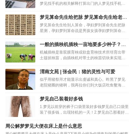
梦见找手机的相关解释打算出门的人梦见找手机，
建议照计划进行，可得平安。梦见找手机的心理学
建议梦见找手机的相关梦境梦见手机被拿走：梦到
梦见算命先生给把脉 梦见算命先生给老公
自己和几个朋友开着破车一起出去玩，碰到有人被
算命
梦见算命先生给别人算命，孕妇梦到算命先生把脉
欺负我想帮忙喊了但是…
星测，孕妇梦到算命说是男孩女孩孕妇梦到算命说
是女宝孕妇梦到算命先生孕妇梦到算命先生把脉孕
妇梦到算命先生说怀女孩准吗孕妇梦到算命先生说
一般的插秧机插秧一亩地要多少种子？育
自己是男孩孕妇梦。梦见箅命先生给我儿子算命:梦
秧技术要点有哪些？
机械插秧是靠双膜育秧或软盘育秧技术所培育出带
见算命先生给我算命…
土毯状秧苗，由插秧机对带土的秧苗切块来实现分
秧与插秧，即规格化育秧+精细整地+机械化插秧，
带营养体载育、无缓苗期、成活率高、生长期长、
渭南文苑 | 张会民：猪的灵性与可爱
增产明显（寒冷地区可达15%左右），可有效解决
似乎用猪祭拜才能显示出虔诚和真心。昨黑了梦见
一般插秧机插存在…
老院猪圈的猪咧，我再拉你们到大饭店吃鱼鳖海
怪，家里人就要到集市上逮个猪娃回来，全家老少
就指望着圈里的肥猪早点出栏卖些钱，最乐意去干
梦见自己装着好多钱
的活就是背上竹笼割猪草，"股子蔓"和"野麦芽"这两
1.梦见以前穿的裤子口袋里装好多钱梦见自己口袋里
种嫩草猪最喜欢，…
装了很多钱，出现转机的一天！2.梦见自己那着好多
钱望自己钱包里放梦见好多钱望自己钱包里放的梦
境解释：梦见好多钱望自己钱包里放的吉凶：梦见
周公解梦梦见大便在床上是什么意思
好多钱望自己钱包里放的宜忌：3.梦见自己拿着好多
周公解梦梦见大便在床上是什么意思?下面是小编为你搜集到的周公解梦