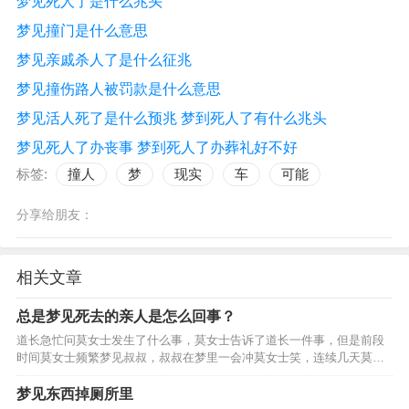
梦见死人了是什么兆头
梦见撞门是什么意思
梦见亲戚杀人了是什么征兆
梦见撞伤路人被罚款是什么意思
梦见活人死了是什么预兆 梦到死人了有什么兆头
梦见死人了办丧事 梦到死人了办葬礼好不好
标签:
撞人
梦
现实
车
可能
分享给朋友：
相关文章
总是梦见死去的亲人是怎么回事？
道长急忙问莫女士发生了什么事，莫女士告诉了道长一件事，但是前段
时间莫女士频繁梦见叔叔，叔叔在梦里一会冲莫女士笑，连续几天莫女
士晚上都梦见死去的叔叔，后来莫女士便去拜了她的叔叔，但是拜了叔
叔的莫女士还是老梦见叔叔，网友们纷纷说让莫女士去找一个…
梦见东西掉厕所里