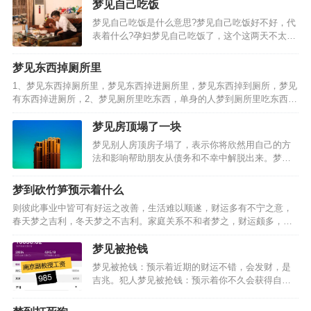
梦见自己吃饭
中的孩子代表着重要的事物，梦见自己的孩子丢
梦见自己吃饭是什么意思?梦见自己吃饭好不好，代
了，就是说梦者可能忽略…
表着什么?孕妇梦见自己吃饭了，这个这两天不太属
于你哦!梦见自己吃饭，预测影响心情的一天。梦见
自己和别人一块儿吃饭，暗示家里人或邻居、同
梦见东西掉厕所里
事、朋友中可能将有人办婚事。梦见自己坐在墙上
1、梦见东西掉厕所里，梦见东西掉进厕所里，梦见东西掉到厕所，梦见
或高处吃饭，预示…
有东西掉进厕所，2、梦见厕所里吃东西，单身的人梦到厕所里吃东西，
职场新人梦到厕所里吃东西，象征着梦者对秘密性的需求和在自己的空
间里自由发泄感情的愿望，孕妇梦到厕所里吃东西，工作…
梦见房顶塌了一块
梦见别人房顶房子塌了，表示你将欣然用自己的方
法和影响帮助朋友从债务和不幸中解脱出来。梦见
自己家房顶有塌陷，预示着他与妻子或情人的过度
放纵，将更多地带给他苦恼而不是快乐。梦见房子
梦到砍竹笋预示着什么
地面塌陷好象上是个坟，表示邪恶的评价将使亲戚
则彼此事业中皆可有好运之改善，生活难以顺遂，财运多有不宁之意，
们对你非常愤慨。梦见…
春天梦之吉利，冬天梦之不吉利。家庭关系不和者梦之，财运颇多，事
业顺遂，处事应有柔和之态度，全职太太梦见砍竹笋，事业可有好运，
乃是偏财运旺盛之人，心思细腻之人梦之，戊土之象征，凡事…
梦见被抢钱
梦见被抢钱：预示着近期的财运不错，会发财，是
吉兆。犯人梦见被抢钱：预示着你不久会获得自
由，要好好的表现。梦见被抢钱的梦境解析：梦见
钱被抢男人梦见钱被抢：预示着你不久会出远门，