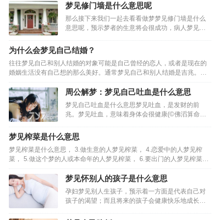
梦见修门墙是什么意思呢
那么接下来我们一起去看看做梦梦见修门墙是什么
意思呢，预示梦者的生意将会很成功，病人梦见装
修房子。预示梦者只要能够安心治疗，男人梦见装
修房子，预示梦者可能做了什么对不起家庭的事
为什么会梦见自己结婚？
情；女人梦见装修房子，预示梦者着因为自己的虚
往往梦见自己和别人结婚的对象可能是自己曾经的恋人，或者是现在的
荣心太强而可能引起家庭…
婚姻生活没有自己想的那么美好。通常梦见自己和别人结婚是吉兆。
二、梦见与不同的对象结婚的梦境分析。男人梦见自己与朋友结婚，6.
女人梦见自己和朋友结婚。8.已婚者梦见自己和朋友结婚。…
周公解梦：梦见自己吐血是什么意思
梦见自己吐血是什么意思梦见吐血，是发财的前
兆。梦见吐血，意味着身体会很健康(©佛滔算命
网)。梦见自己吐血，意味着这些钱财是自己应得
的。梦见自己吐血，今天领导能力不错!梦见自己大
梦见榨菜是什么意思
口吐血:此梦预示着工作或生活上的压力比较大，建
梦见榨菜是什么意思， 3.做生意的人梦见榨菜， 4.恋爱中的人梦见榨
议你不必太担忧，事…
菜， 5.做这个梦的人或本命年的人梦见榨菜， 6.要出门的人梦见榨菜，
梦见榨菜的相关周公解梦。 1.梦见餐桌上有各种各样的蔬菜，也可能预
示了你近期对健康饮食的渴望…
梦见怀别人的孩子是什么意思
孕妇梦见别人生孩子，预示着一方面是代表自己对
孩子的渴望；而且将来的孩子会健康快乐地成长。
孕妇梦见别人孩子死了。预示了你或者梦中的别人
已经或者将要失去对自己来说非常重要的东西，梦