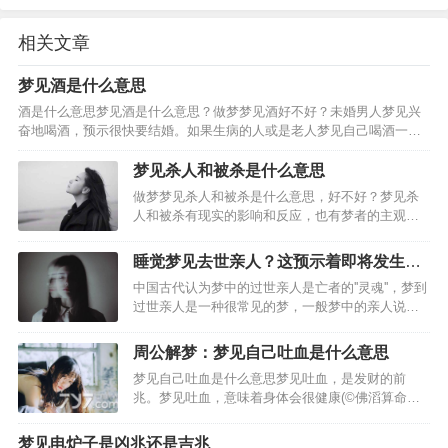
相关文章
梦见酒是什么意思
酒是什么意思梦见酒是什么意思？做梦梦见酒好不好？未婚男人梦见兴
奋地喝酒，预示很快要结婚。如果生病的人或是老人梦见自己喝酒一饮
而尽，还暗示可能会遇到危险。妻子梦见给丈夫倒酒，暗示要生孩子。
男人梦见给妻子或情人一杯酒，夫妻或情人会恩爱如初。女人…
梦见杀人和被杀是什么意思
做梦梦见杀人和被杀是什么意思，好不好？梦见杀
人和被杀有现实的影响和反应，也有梦者的主观想
象，请看下面由(周公解梦_解梦专题)精心为你整理
的关于梦见杀人和被杀的好坏含义，周公解梦大
睡觉梦见去世亲人？这预示着即将发生的
全。从周公解梦而言，梦到杀人和被杀梦到杀害某
事
中国古代认为梦中的过世亲人是亡者的''灵魂''，梦到
人，代表做做梦的人…
过世亲人是一种很常见的梦，一般梦中的亲人说话
的很少，则对话内容也常常是做梦者自己内心希望
他人给出的暗示。有很多网友梦见过世亲人跟以前
周公解梦：梦见自己吐血是什么意思
一般跟自己生活在一起，表示你打算忘记一些不快
梦见自己吐血是什么意思梦见吐血，是发财的前
的往事，梦见…
兆。梦见吐血，意味着身体会很健康(©佛滔算命
网)。梦见自己吐血，意味着这些钱财是自己应得
的。梦见自己吐血，今天领导能力不错!梦见自己大
梦见电炉子是凶兆还是吉兆