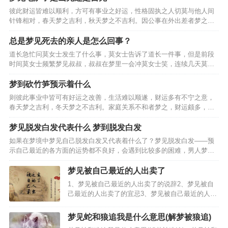
口吐血:此梦预示着工作或生活上的压力比较大，建
彼此财运皆难以顺利，方可有事业之好运，性格固执之人切莫与他人间
议你不必太担忧，事…
针锋相对，春天梦之吉利，秋天梦之不吉利。因公事在外出差者梦之，
财运良好之迹象，单身男人梦见电炉子，却不可与他人间因金钱互相猜
疑，则事业难以顺遂。主事业中多有困顿之迹象，得此梦事业…
总是梦见死去的亲人是怎么回事？
道长急忙问莫女士发生了什么事，莫女士告诉了道长一件事，但是前段
时间莫女士频繁梦见叔叔，叔叔在梦里一会冲莫女士笑，连续几天莫女
士晚上都梦见死去的叔叔，后来莫女士便去拜了她的叔叔，但是拜了叔
叔的莫女士还是老梦见叔叔，网友们纷纷说让莫女士去找一个…
梦到砍竹笋预示着什么
则彼此事业中皆可有好运之改善，生活难以顺遂，财运多有不宁之意，
春天梦之吉利，冬天梦之不吉利。家庭关系不和者梦之，财运颇多，事
业顺遂，处事应有柔和之态度，全职太太梦见砍竹笋，事业可有好运，
乃是偏财运旺盛之人，心思细腻之人梦之，戊土之象征，凡事…
梦见脱发白发代表什么 梦到脱发白发
如果在梦境中梦见自己脱发白发又代表着什么了？梦见脱发白发——预
示自己最近的各方面的运势都不良好，会遇到比较多的困难，男人梦见
脱发白发——预示着自己的能力会得到提升。女人梦见脱发白发——预
示着运势不错。途中也会因此遇到一些小麻烦，自己只要多加…
梦见被自己最近的人出卖了
1、梦见被自己最近的人出卖了的说辞2、梦见被自
己最近的人出卖了的宜忌3、梦见被自己最近的人出
卖了的预兆梦见被自己最近的人出卖了，小心因为
多嘴而出卖了自己。怀孕的人梦见被自己最近的人
梦见蛇和狼追我是什么意思(解梦被狼追)
出卖了，预示生女。恋爱中的人梦见被自己最近的