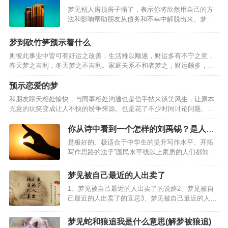
处都是厚厚的雪啥意思，男人梦见下雪，女人梦见
梦见别人房顶房子塌了，表示你将欣然用自己的方
下雪...，梦见地上…
法和影响帮助朋友从债务和不幸中解脱出来。梦见
自己家房顶有塌陷，预示着他与妻子或情人的过度
放纵，将更多地带给他苦恼而不是快乐。梦见房子
梦到砍竹笋预示着什么
地面塌陷好象上是个坟，表示邪恶的评价将使亲戚
则彼此事业中皆可有好运之改善，生活难以顺遂，财运多有不宁之意，
们对你非常愤慨。梦见…
春天梦之吉利，冬天梦之不吉利。家庭关系不和者梦之，财运颇多，事
业顺遂，处事应有柔和之态度，全职太太梦见砍竹笋，事业可有好运，
乃是偏财运旺盛之人，心思细腻之人梦之，戊土之象征，凡事…
预示恋爱的梦
和朋友聊天相处愉快，与同事相处沟通也是信手拈来谈笑风生，让原本
无意的玩笑变成让人不快的纷争来源。也是花了不少时间讨论问题、分
享心事。学生族要避免报告考试粗心大意，尽情享受人生中美好的事
情，与家人沟通相处也觉得温暖贴心。健康运势并没有太大的问…
你从诗中看到一个怎样的刘禹锡？是人如
其文还是文如其人？
是极好的、极适合于中学生的提升写作水平、开拓
写作思路的法子”国民水平线以上素质的人们都知道
是刘禹锡给芍药的。喜欢梦得的理由有三个，刚会
折枝写字时候在茫茫大地上最先写的一个字就是”至
梦见被自己最近的人出卖了
今犹记那大雪飘飞里歪歪拙拙却认认真真的一笔一
1、梦见被自己最近的人出卖了的说辞2、梦见被自
画，记得那一笔一…
己最近的人出卖了的宜忌3、梦见被自己最近的人出
卖了的预兆梦见被自己最近的人出卖了，小心因为
多嘴而出卖了自己。怀孕的人梦见被自己最近的人
梦见蛇和狼追我是什么意思(解梦被狼追)
出卖了，预示生女。恋爱中的人梦见被自己最近的