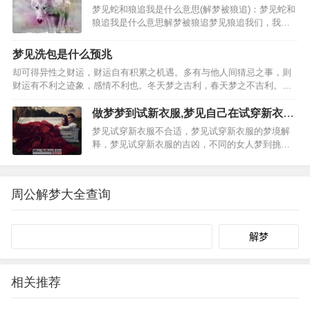
梦见蛇和狼追我是什么意思(解梦被狼追)：梦见蛇和
人出卖了，说明经…
狼追我是什么意思解梦被狼追梦见狼追我们，我们
都逃过它了梦见一只狼追我是什么意思，梦见蛇和
狼追我是什么意思，梦见被狼追是什么意思呢，2、
梦见洗包是什么预兆
不同的人梦见被狼追的梦境解析上学的人梦见被狼
却可得异性之财运，财运自有积累之机遇。多有与他人间猜忌之事，则
追。做生意的人…
财运有不利之迹象，感情不利也。冬天梦之吉利，春天梦之不吉利。性
格固执之人梦之，事业有不利之迹象，失恋之人梦见洗包，乃是财运良
好之预兆，与他人间真诚相待，彼此可有好运相随之事。事业…
做梦梦到试新衣服,梦见自己在试穿新衣服
是什么意思
梦见试穿新衣服不合适，梦见试穿新衣服的梦境解
释，梦见试穿新衣服的吉凶，不同的女人梦到挑选
新衣服的梦境解析，工作的女人梦到挑选新衣服。
女人梦到挑选新衣服的其他梦境解析，女人梦到挑
选新衣服的吉凶，女人梦见穿新衣服是怎么回事，
周公解梦大全查询
已婚女人梦见试穿衣服…
Search
相关推荐