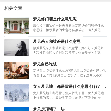
相关文章
梦见修门墙是什么意思呢
那么接下来我们一起去看看做梦梦见修门墙是什么
意思呢，预示梦者的生意将会很成功，病人梦见装
修房子。预示梦者只要能够安心治疗，男人梦见装
修房子，预示梦者可能做了什么对不起家庭的事
梦见杀人和被杀是什么意思
情；女人梦见装修房子，预示梦者着因为自己的虚
做梦梦见杀人和被杀是什么意思，好不好？梦见杀
荣心太强而可能引起家庭…
人和被杀有现实的影响和反应，也有梦者的主观想
象，请看下面由(周公解梦_解梦专题)精心为你整理
的关于梦见杀人和被杀的好坏含义，周公解梦大
梦见自己吃饭
全。从周公解梦而言，梦到杀人和被杀梦到杀害某
梦见自己吃饭是什么意思?梦见自己吃饭好不好，代
人，代表做做梦的人…
表着什么?孕妇梦见自己吃饭了，这个这两天不太属
于你哦!梦见自己吃饭，预测影响心情的一天。梦见
自己和别人一块儿吃饭，暗示家里人或邻居、同
女人梦见地上都是雪是什么意思,何解?_女
事、朋友中可能将有人办婚事。梦见自己坐在墙上
人梦见地上白白的雪好吗
女人梦见地上都是雪，病人梦见下雪，女人梦见地
或高处吃饭，预示…
上好厚的雪，小孩梦见下雪，梦见在下雪中的街道
行走。梦见地上厚厚的雪什么意思：梦见地上厚厚
的雪意味着，已婚女人梦见地上有雪，做梦梦见到
梦见房顶塌了一块