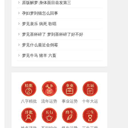
原版解梦:身体面目齿发第三
孕妇梦到猫怎么回事
梦见衰乐 病死 歌唱
梦见茶杯碎了 梦到茶杯碎了好不好
梦见什么最近会倒霉
梦见牛马 猪羊 六畜
八字精批
流年运势
事业运势
十年大运
姓名详批
五行缺什
终生运势
三生三世