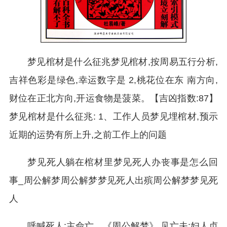
梦见棺材是什么征兆梦见棺材,按周易五行分析,
吉祥色彩是绿色,幸运数字是 2,桃花位在东 南方向,
财位在正北方向,开运食物是菠菜。【吉凶指数:87】
梦见棺材是什么征兆: 1、工作人员梦见埋棺材,预示
近期的运势有所上升,之前工作上的问题
梦见死人躺在棺材里梦见死人办丧事是怎么回
事_周公解梦周公解梦梦见死人出殡周公解梦梦见死
人
呼喊死人:主命亡。《周公解梦》 见亡夫:妇人贞