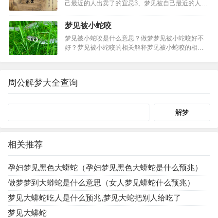
己最近的人出卖了的宜忌3、梦见被自己最近的人出
卖了的预兆梦见被自己最近的人出卖了，小心因为
多嘴而出卖了自己。怀孕的人梦见被自己最近的人
梦见被小蛇咬
出卖了，预示生女。恋爱中的人梦见被自己最近的
梦见被小蛇咬是什么意思？做梦梦见被小蛇咬好不
人出卖了，说明经…
好？梦见被小蛇咬的相关解释梦见被小蛇咬的相关
梦境梦见打死小蛇大蛇报仇：梦到屋内房梁有条小
蛇，我用灭蚊虫的药把它喷死了，窗外大蛇盘着找
我报仇，是条大蟒蛇，不知道怎么出来好几条大蟒
周公解梦大全查询
蛇，朋友帮着把大蛇都…
Search
相关推荐
孕妇梦见黑色大蟒蛇（孕妇梦见黑色大蟒蛇是什么预兆）
做梦梦到大蟒蛇是什么意思（女人梦见蟒蛇什么预兆）
梦见大蟒蛇吃人是什么预兆,梦见大蛇把别人给吃了
梦见大蟒蛇