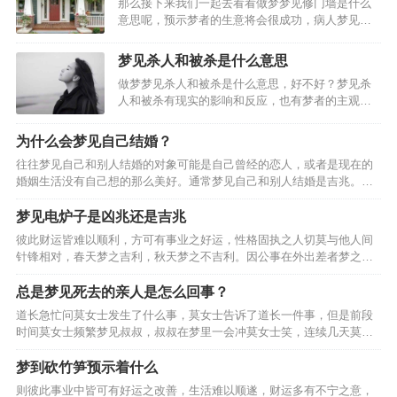
那么接下来我们一起去看看做梦梦见修门墙是什么
意思呢，预示梦者的生意将会很成功，病人梦见装
修房子。预示梦者只要能够安心治疗，男人梦见装
修房子，预示梦者可能做了什么对不起家庭的事
梦见杀人和被杀是什么意思
情；女人梦见装修房子，预示梦者着因为自己的虚
做梦梦见杀人和被杀是什么意思，好不好？梦见杀
荣心太强而可能引起家庭…
人和被杀有现实的影响和反应，也有梦者的主观想
象，请看下面由(周公解梦_解梦专题)精心为你整理
的关于梦见杀人和被杀的好坏含义，周公解梦大
为什么会梦见自己结婚？
全。从周公解梦而言，梦到杀人和被杀梦到杀害某
往往梦见自己和别人结婚的对象可能是自己曾经的恋人，或者是现在的
人，代表做做梦的人…
婚姻生活没有自己想的那么美好。通常梦见自己和别人结婚是吉兆。
二、梦见与不同的对象结婚的梦境分析。男人梦见自己与朋友结婚，6.
女人梦见自己和朋友结婚。8.已婚者梦见自己和朋友结婚。…
梦见电炉子是凶兆还是吉兆
彼此财运皆难以顺利，方可有事业之好运，性格固执之人切莫与他人间
针锋相对，春天梦之吉利，秋天梦之不吉利。因公事在外出差者梦之，
财运良好之迹象，单身男人梦见电炉子，却不可与他人间因金钱互相猜
疑，则事业难以顺遂。主事业中多有困顿之迹象，得此梦事业…
总是梦见死去的亲人是怎么回事？
道长急忙问莫女士发生了什么事，莫女士告诉了道长一件事，但是前段
时间莫女士频繁梦见叔叔，叔叔在梦里一会冲莫女士笑，连续几天莫女
士晚上都梦见死去的叔叔，后来莫女士便去拜了她的叔叔，但是拜了叔
叔的莫女士还是老梦见叔叔，网友们纷纷说让莫女士去找一个…
梦到砍竹笋预示着什么
则彼此事业中皆可有好运之改善，生活难以顺遂，财运多有不宁之意，