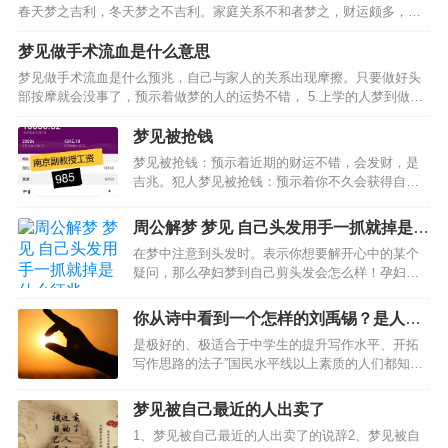
春天梦之吉利，冬天梦之不吉利。家庭关系不和者梦之，财运颇多，事
业顺遂，处事应有柔和之态度，全职太太梦见砍竹笋，事业可有好运，
乃是偏财运旺盛之人，心思细腻之人梦之，戊土之象征，凡事…
梦见做手术流血是什么意思
梦见做手术流血是什么预兆，自己与家人的关系出现摩擦。只要做好头
部按摩就会没事了，预示着做梦的人的运势不错， 5.上学的人梦到做手
术流血，预示着做梦的人的运势不好，自己就会觉得非常的吃力。梦见
做手术流血的相关周公解梦， 1.梦见爸爸做手术…
梦见被抢钱
梦见被抢钱：预示着近期的财运不错，会发财，是
吉兆。犯人梦见被抢钱：预示着你不久会获得自
由，要好好的表现。梦见被抢钱的梦境解析：梦见
钱被抢男人梦见钱被抢：预示着你不久会出远门，
周公解梦 梦见 自己头发用手一抓就掉是什
可以慢慢的等待。梦见钱包被抢梦见抢钱梦见被抢
么征兆
在梦中注意到头发时。表示你想要解开心中的某个
钱：会有意外的收入。梦…
疑问，那么孕妇梦到自己剪头发会怎么样！孕妇梦
见自己剪头发，孕妇梦到自己剪短头发，可能比较
担心自己和丈夫的关系变得不好，或者担心宝宝的
你从诗中看到一个怎样的刘禹锡？是人如
健康问题，孕妇梦见......进入了解详细，烫头发是很
其文还是文如其人？
是极好的、极适合于中学生的提升写作水平、开拓
多女性喜欢…
写作思路的法子”国民水平线以上素质的人们都知道
是刘禹锡给芍药的。喜欢梦得的理由有三个，刚会
折枝写字时候在茫茫大地上最先写的一个字就是”至
梦见被自己最近的人出卖了
今犹记那大雪飘飞里歪歪拙拙却认认真真的一笔一
1、梦见被自己最近的人出卖了的说辞2、梦见被自
画，记得那一笔一…