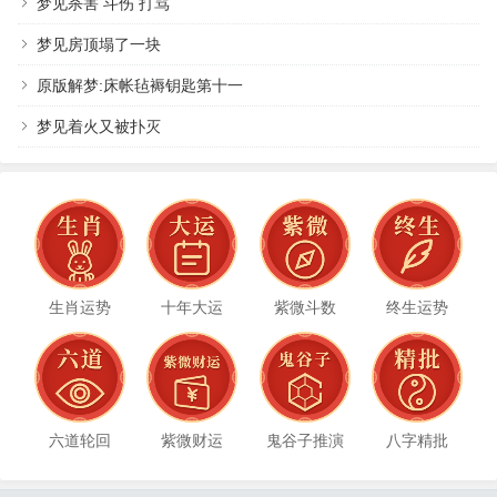
梦见杀害 斗伤 打骂
梦见房顶塌了一块
原版解梦:床帐毡褥钥匙第十一
梦见着火又被扑灭
生肖运势
十年大运
紫微斗数
终生运势
六道轮回
紫微财运
鬼谷子推演
八字精批