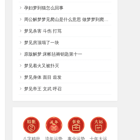
孕妇梦到猫怎么回事
周公解梦梦见爬山是什么意思 做梦梦到爬山代表什么？好不好
梦见杀害 斗伤 打骂
梦见房顶塌了一块
原版解梦:床帐毡褥钥匙第十一
梦见着火又被扑灭
梦见身体 面目 齿发
梦见帝王 文武 呼召
八字精批
流年运势
事业运势
十年大运