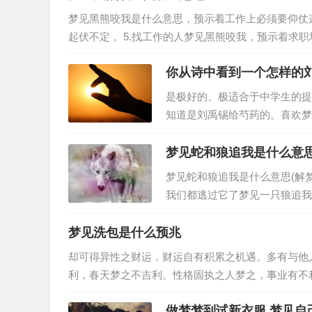
梦见黑熊咬我是什么意思，预示着工作上必须要仰仗这同时的协助和合作， 4.上
起伏不定， 5.找工作的人梦见黑熊咬我，预示着求职场上依靠个人的努力的时候比较多， 6.离异或者丧偶的人梦见黑熊
咬我，预示着会…
你从诗中看到一个怎样的
是极好的、极适合于中学生的提
知道是刘禹锡给芍药的。喜欢梦
就是”至今犹记那大雪飘飞里歪
梦见蛇和狼追我是什么意思
梦见蛇和狼追我是什么意思(解
我们都逃过它了梦见一只狼追我
呢，2、不同的人梦见被狼追的
梦见洗包是什么预兆
却可得异性之财运，财运自有积累之机遇。多有与他
利，春天梦之不吉利。性格固执之人梦之，事业有不
诚相待，彼此可有好运相随之事。事业…
做梦梦到试新衣服,梦见自