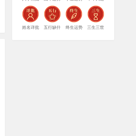
姓名详批
五行缺什
终生运势
三生三世
么