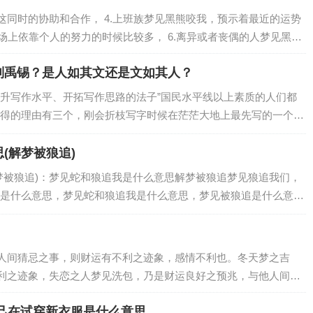
班族梦见黑熊咬我，预示着最近的运势
刘禹锡？是人如其文还是文如其人？
升写作水平、开拓写作思路的法子”国民水平线以上素质的人们都
得的理由有三个，刚会折枝写字时候在茫茫大地上最先写的一个字
歪拙拙却认认真真的一笔一画，记得那一笔一…
(解梦被狼追)
梦被狼追)：梦见蛇和狼追我是什么意思解梦被狼追梦见狼追我们，
是什么意思，梦见蛇和狼追我是什么意思，梦见被狼追是什么意思
梦境解析上学的人梦见被狼追。做生意的人…
人间猜忌之事，则财运有不利之迹象，感情不利也。冬天梦之吉
利之迹象，失恋之人梦见洗包，乃是财运良好之预兆，与他人间真
己在试穿新衣服是什么意思