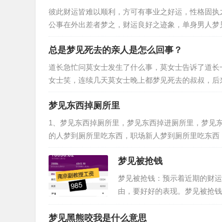
彼此财运皆难以顺利，方可有事业之好运，性格固执
公事在外出差者梦之，财运良好之迹象，单身男人梦
事业中多有困顿之迹象，得此梦事业…
总是梦见死去的亲人是怎么回事？
道长急忙问莫女士发生了什么事，莫女士告诉了道长
女士笑，连续几天莫女士晚上都梦见死去的叔叔，后
叔，网友们纷纷说让莫女士去找一个…
梦见东西掉厕所里
1、梦见东西掉厕所里，梦见东西掉进厕所里，梦见
的人梦到厕所里吃东西，职场新人梦到厕所里吃东西
望，孕妇梦到厕所里吃东西，工作…
梦见被抢钱
梦见被抢钱：预示着近期的财运
由，要好好的表现。梦见被抢钱
门，可以慢慢的等待。梦见钱包
梦见黑熊咬我是什么意思