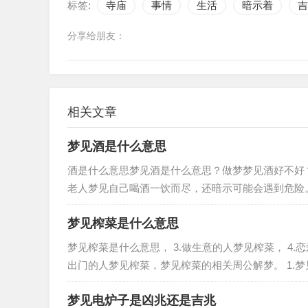
标签:
寺庙
事情
生活
暗示着
吉
分享给朋友：
相关文章
梦见酒是什么意思
酒是什么意思梦见酒是什么意思？做梦梦见酒好不好
老人梦见自己喝酒一饮而尽，还暗示可能会遇到危险
杯酒，夫妻或情人会恩爱如初。女人…
梦见榨菜是什么意思
梦见榨菜是什么意思， 3.做生意的人梦见榨菜， 4.恋爱中的人梦见榨菜， 5.做这个梦的人或本命年的人梦见榨菜， 6.要
出门的人梦见榨菜，梦见榨菜的相关周公解梦。 1.梦见餐桌上有各种各样的蔬菜，也可能预示了你近期对健康饮食的渴
望…
梦见电炉子是凶兆还是吉兆