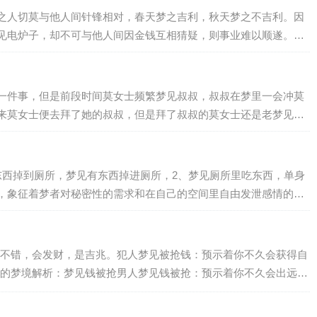
之人切莫与他人间针锋相对，春天梦之吉利，秋天梦之不吉利。因
见电炉子，却不可与他人间因金钱互相猜疑，则事业难以顺遂。主
一件事，但是前段时间莫女士频繁梦见叔叔，叔叔在梦里一会冲莫
来莫女士便去拜了她的叔叔，但是拜了叔叔的莫女士还是老梦见叔
东西掉到厕所，梦见有东西掉进厕所，2、梦见厕所里吃东西，单身
，象征着梦者对秘密性的需求和在自己的空间里自由发泄感情的愿
不错，会发财，是吉兆。犯人梦见被抢钱：预示着你不久会获得自
的梦境解析：梦见钱被抢男人梦见钱被抢：预示着你不久会出远
被抢梦见抢钱梦见被抢钱：会有意外的收入。梦…