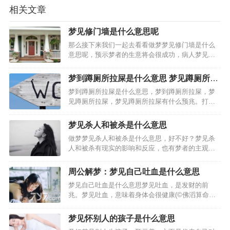
相关文章
梦见修门墙是什么意思呢
那么接下来我们一起去看看做梦梦见修门墙是什么
意思呢，预示梦者的生意将会很成功，病人梦见装
修房子。预示梦者只要能够安心治疗，男人梦见装
修房子，预示梦者可能做了什么对不起家庭的事
梦到蹲厕所拉屎是什么意思 梦见蹲厕所拉
情；女人梦见装修房子，预示梦者着因为自己的虚
屎有什么预兆
梦到蹲厕所拉屎是什么意思，梦到蹲厕所拉屎，梦
荣心太强而可能引起家庭…
见蹲厕所拉屎，梦见蹲厕所拉屎有什么预兆。打算
出门的人梦见蹲厕所拉屎：准备考试的人梦见蹲厕
所拉屎。怀有身孕的人梦见蹲厕所拉屎。创业的人
梦见杀人和被杀是什么意思
梦见蹲厕所拉屎，谈婚论嫁的人梦见蹲厕所拉屎，
做梦梦见杀人和被杀是什么意思，好不好？梦见杀
恋爱中的人梦见蹲厕所…
人和被杀有现实的影响和反应，也有梦者的主观想
象，请看下面由(周公解梦_解梦专题)精心为你整理
的关于梦见杀人和被杀的好坏含义，周公解梦大
周公解梦：梦见自己吐血是什么意思
全。从周公解梦而言，梦到杀人和被杀梦到杀害某
梦见自己吐血是什么意思梦见吐血，是发财的前
人，代表做做梦的人…
兆。梦见吐血，意味着身体会很健康(©佛滔算命
网)。梦见自己吐血，意味着这些钱财是自己应得
的。梦见自己吐血，今天领导能力不错!梦见自己大
梦见怀别人的孩子是什么意思
口吐血:此梦预示着工作或生活上的压力比较大，建