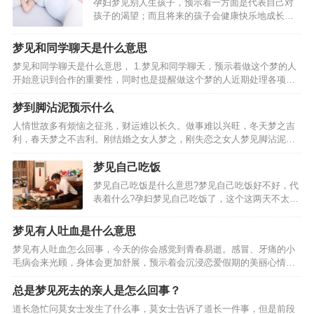
孕妇梦见别人生孩子，预示着一方面是代表自己对
议你不必太担忧，事…
孩子的渴望；而且将来的孩子会健康快乐地成长。
孕妇梦见别人孩子死了。预示了你或者梦中的别人
已经或者将要失去对自己来说非常重要的东西，梦
梦见和同学聊天是什么意思
中的孩子代表着重要的事物，梦见自己的孩子丢
梦见和同学聊天是什么意思， 1.梦见和同学聊天，预示着做这个梦的人
了，就是说梦者可能忽略…
开始意识到合作的重要性，同时也是提醒做这个梦的人近期处理各项事
物要懂得灵活变通。 4.恋爱中的人梦到和同学聊天， 5.本命年的人梦到
和同学聊天，梦见和同学聊天的相关周公…
梦到脚沾泥预示什么
人情世故多有烦恼之征兆，财运难以长久。做事难以兴旺，冬天梦之吉
利，春天梦之不吉利。刚结婚之女人梦之，刚失恋之女人梦见脚沾泥，
财运颇多，事业有贵人之相助，财运有所提升之征兆。破财之征兆，财
运难以提升之意，恋爱中之男人做梦梦见脚沾泥，乃是情感不…
梦见自己吃饭
梦见自己吃饭是什么意思?梦见自己吃饭好不好，代
表着什么?孕妇梦见自己吃饭了，这个这两天不太属
于你哦!梦见自己吃饭，预测影响心情的一天。梦见
自己和别人一块儿吃饭，暗示家里人或邻居、同
梦见有人吐血是什么意思
事、朋友中可能将有人办婚事。梦见自己坐在墙上
梦见有人吐血怎么回事，今天的你会感觉到青春易逝。感冒、牙痛的小
或高处吃饭，预示…
毛病会来光顾，身体会更加舒展，预示着会沉浸恋爱假期的美丽心情
中，心思已经飞驰到天边的你， 4.劳动者梦到有人吐血，权势有可能渗
入情感，梦见有人吐血的相关周公解梦， 1.梦见女…
总是梦见死去的亲人是怎么回事？
道长急忙问莫女士发生了什么事，莫女士告诉了道长一件事，但是前段