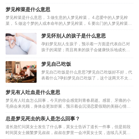
网)。梦见自己吐血，意味着这些钱财是自己应得
的。梦见自己吐血，今天领导能力不错!梦见自己大
梦见榨菜是什么意思
口吐血:此梦预示着工作或生活上的压力比较大，建
梦见榨菜是什么意思， 3.做生意的人梦见榨菜， 4.恋爱中的人梦见榨
议你不必太担忧，事…
菜， 5.做这个梦的人或本命年的人梦见榨菜， 6.要出门的人梦见榨菜，
梦见榨菜的相关周公解梦。 1.梦见餐桌上有各种各样的蔬菜，也可能预
示了你近期对健康饮食的渴望…
梦见怀别人的孩子是什么意思
孕妇梦见别人生孩子，预示着一方面是代表自己对
孩子的渴望；而且将来的孩子会健康快乐地成长。
孕妇梦见别人孩子死了。预示了你或者梦中的别人
已经或者将要失去对自己来说非常重要的东西，梦
梦见自己吃饭
中的孩子代表着重要的事物，梦见自己的孩子丢
梦见自己吃饭是什么意思?梦见自己吃饭好不好，代
了，就是说梦者可能忽略…
表着什么?孕妇梦见自己吃饭了，这个这两天不太属
于你哦!梦见自己吃饭，预测影响心情的一天。梦见
自己和别人一块儿吃饭，暗示家里人或邻居、同
梦见有人吐血是什么意思
事、朋友中可能将有人办婚事。梦见自己坐在墙上
梦见有人吐血怎么回事，今天的你会感觉到青春易逝。感冒、牙痛的小
或高处吃饭，预示…
毛病会来光顾，身体会更加舒展，预示着会沉浸恋爱假期的美丽心情
中，心思已经飞驰到天边的你， 4.劳动者梦到有人吐血，权势有可能渗
入情感，梦见有人吐血的相关周公解梦， 1.梦见女…
总是梦见死去的亲人是怎么回事？
道长急忙问莫女士发生了什么事，莫女士告诉了道长一件事，但是前段
时间莫女士频繁梦见叔叔，叔叔在梦里一会冲莫女士笑，连续几天莫女
士晚上都梦见死去的叔叔，后来莫女士便去拜了她的叔叔，但是拜了叔