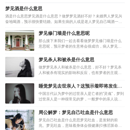
梦见酒是什么意思
酒是什么意思梦见酒是什么意思？做梦梦见酒好不好？未婚男人梦见兴
奋地喝酒，预示很快要结婚。如果生病的人或是老人梦见自己喝酒一饮
而尽，还暗示可能会遇到危险。妻子梦见给丈夫倒酒，暗示要生孩子。
男人梦见给妻子或情人一杯酒，夫妻或情人会恩爱如初。女人…
梦见修门墙是什么意思呢
那么接下来我们一起去看看做梦梦见修门墙是什么
意思呢，预示梦者的生意将会很成功，病人梦见装
修房子。预示梦者只要能够安心治疗，男人梦见装
修房子，预示梦者可能做了什么对不起家庭的事
梦见杀人和被杀是什么意思
情；女人梦见装修房子，预示梦者着因为自己的虚
做梦梦见杀人和被杀是什么意思，好不好？梦见杀
荣心太强而可能引起家庭…
人和被杀有现实的影响和反应，也有梦者的主观想
象，请看下面由(周公解梦_解梦专题)精心为你整理
的关于梦见杀人和被杀的好坏含义，周公解梦大
睡觉梦见去世亲人？这预示着即将发生的
全。从周公解梦而言，梦到杀人和被杀梦到杀害某
事
中国古代认为梦中的过世亲人是亡者的''灵魂''，梦到
人，代表做做梦的人…
过世亲人是一种很常见的梦，一般梦中的亲人说话
的很少，则对话内容也常常是做梦者自己内心希望
他人给出的暗示。有很多网友梦见过世亲人跟以前
周公解梦：梦见自己吐血是什么意思
一般跟自己生活在一起，表示你打算忘记一些不快
梦见自己吐血是什么意思梦见吐血，是发财的前
的往事，梦见…
兆。梦见吐血，意味着身体会很健康(©佛滔算命