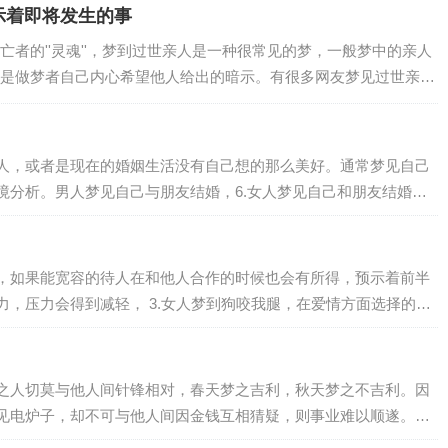
示着即将发生的事
者的''灵魂''，梦到过世亲人是一种很常见的梦，一般梦中的亲人
是做梦者自己内心希望他人给出的暗示。有很多网友梦见过世亲人
表示你打算忘记一些不快的往事，梦见…
人，或者是现在的婚姻生活没有自己想的那么美好。通常梦见自己
境分析。男人梦见自己与朋友结婚，6.女人梦见自己和朋友结婚。
，如果能宽容的待人在和他人合作的时候也会有所得，预示着前半
人梦到狗咬我腿，在爱情方面选择的机
之人切莫与他人间针锋相对，春天梦之吉利，秋天梦之不吉利。因
见电炉子，却不可与他人间因金钱互相猜疑，则事业难以顺遂。主