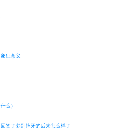
人
的象征意义
着什么）
下回答了梦到掉牙的后来怎么样了