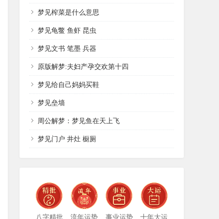
梦见榨菜是什么意思
梦见龟鳖 鱼虾 昆虫
梦见文书 笔墨 兵器
原版解梦:夫妇产孕交欢第十四
梦见给自己妈妈买鞋
梦见垒墙
周公解梦：梦见鱼在天上飞
梦见门户 井灶 橱厕
八字精批
流年运势
事业运势
十年大运