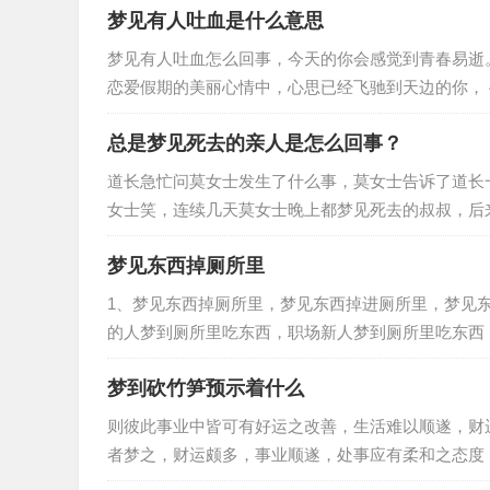
梦见有人吐血是什么意思
梦见有人吐血怎么回事，今天的你会感觉到青春易逝
恋爱假期的美丽心情中，心思已经飞驰到天边的你， 4.劳动者梦到有人吐血，权势有可能渗入情感，梦见有人吐血的相
关周公解梦， 1.梦见女…
总是梦见死去的亲人是怎么回事？
道长急忙问莫女士发生了什么事，莫女士告诉了道长
女士笑，连续几天莫女士晚上都梦见死去的叔叔，后
叔，网友们纷纷说让莫女士去找一个…
梦见东西掉厕所里
1、梦见东西掉厕所里，梦见东西掉进厕所里，梦见
的人梦到厕所里吃东西，职场新人梦到厕所里吃东西
望，孕妇梦到厕所里吃东西，工作…
梦到砍竹笋预示着什么
则彼此事业中皆可有好运之改善，生活难以顺遂，财
者梦之，财运颇多，事业顺遂，处事应有柔和之态度
思细腻之人梦之，戊土之象征，凡事…