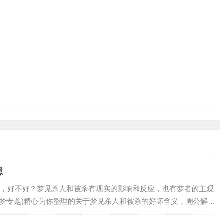
思
，好不好？梦见杀人和被杀有现实的影响和反应，也有梦者的主观
解梦专题)精心为你整理的关于梦见杀人和被杀的好坏含义，周公解梦
人和被杀梦到杀害某人，代表做做梦的人…