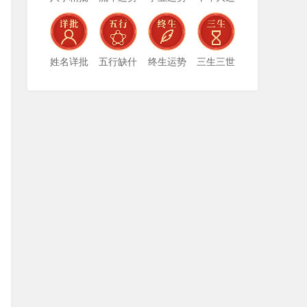
姓名详批
五行缺什
终生运势
三生三世
么