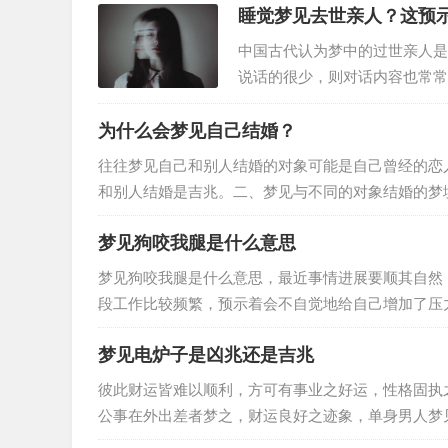
睡觉梦见去世亲人？这预
中国古代认为梦中的过世亲人是亡
说话的很少，则对话内容也常常
跟以前一般跟自己生活在一起，
为什么会梦见自己结婚？
往往梦见自己和别人结婚的对象可能是自己曾经的恋
和别人结婚是吉兆。二、梦见与不同的对象结婚的梦
8.已婚者梦见自己和朋友结婚。…
梦见狗咬我腿是什么意思
梦见狗咬我腿是什么意思，最近事情进展要顺其自然
段工作比较频繁，预示着会不自觉地给自己增加了压力，压力会得到减轻， 3.女
会会增多，有可能会出现心思…
梦见电炉子是凶兆还是吉兆
彼此财运皆难以顺利，方可有事业之好运，性格固执
公事在外出差者梦之，财运良好之迹象，单身男人梦
事业中多有困顿之迹象，得此梦事业…