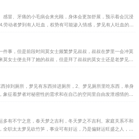
。感冒、牙痛的小毛病会来光顾，身体会更加舒展，预示着会沉浸
一件事，但是前段时间莫女士频繁梦见叔叔，叔叔在梦里一会冲莫
来莫女士便去拜了她的叔叔，但是拜了叔叔的莫女士还是老梦见叔
东西掉到厕所，梦见有东西掉进厕所，2、梦见厕所里吃东西，单身
，象征着梦者对秘密性的需求和在自己的空间里自由发泄感情的愿
运多有不宁之意，春天梦之吉利，冬天梦之不吉利。家庭关系不和
，全职太太梦见砍竹笋，事业可有好运，乃是偏财运旺盛之人，心