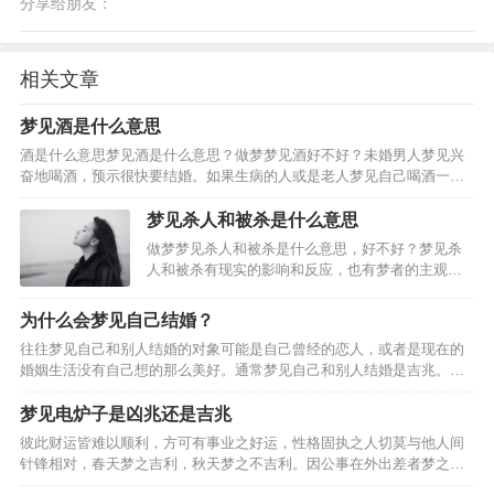
分享给朋友：
相关文章
梦见酒是什么意思
酒是什么意思梦见酒是什么意思？做梦梦见酒好不好？未婚男人梦见兴
奋地喝酒，预示很快要结婚。如果生病的人或是老人梦见自己喝酒一饮
而尽，还暗示可能会遇到危险。妻子梦见给丈夫倒酒，暗示要生孩子。
男人梦见给妻子或情人一杯酒，夫妻或情人会恩爱如初。女人…
梦见杀人和被杀是什么意思
做梦梦见杀人和被杀是什么意思，好不好？梦见杀
人和被杀有现实的影响和反应，也有梦者的主观想
象，请看下面由(周公解梦_解梦专题)精心为你整理
的关于梦见杀人和被杀的好坏含义，周公解梦大
为什么会梦见自己结婚？
全。从周公解梦而言，梦到杀人和被杀梦到杀害某
往往梦见自己和别人结婚的对象可能是自己曾经的恋人，或者是现在的
人，代表做做梦的人…
婚姻生活没有自己想的那么美好。通常梦见自己和别人结婚是吉兆。
二、梦见与不同的对象结婚的梦境分析。男人梦见自己与朋友结婚，6.
女人梦见自己和朋友结婚。8.已婚者梦见自己和朋友结婚。…
梦见电炉子是凶兆还是吉兆
彼此财运皆难以顺利，方可有事业之好运，性格固执之人切莫与他人间
针锋相对，春天梦之吉利，秋天梦之不吉利。因公事在外出差者梦之，
财运良好之迹象，单身男人梦见电炉子，却不可与他人间因金钱互相猜