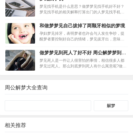
梦见找手机是什么意思？做梦梦见找手机好不好？
梦见找手机的相关解释打算出门的人梦见找手机，
建议照计划进行，可得平安。梦见找手机的心理学
建议梦见找手机的相关梦境梦见手机被拿走：梦到
和做梦梦见自己拔掉了两颗牙相似的梦境
自己和几个朋友开着破车一起出去玩，碰到有人被
孕妇梦见掉牙，表明梦者也许会与人发生争吵，提
欺负我想帮忙喊了但是…
醒梦者要控制好自己的情绪，梦见拔牙出，意味着
您的思想将会发生深刻变化。有可能梦者在方面会
出现困扰。梦见牙齿掉了”牙齿掉了象征着心理上的
做梦梦见到死人了好不好 周公解梦梦到死
退行或成长，是形容一个人与人交往时非常的会说
人有什么预兆
梦见死人是一件让人很害怕的事情，相信很多人都
话。就有可能象征着…
梦见过死人。那么到底梦到死人有什么寓意呢?做梦
梦见到死人了好不好，梦见死人，梦见不知名的死
人，这样的梦其实这是表示你会进入新生活。梦见
一具熟人的尸体，做这样的梦代表你近期的感情不
周公解梦大全查询
顺利。周公解梦梦到…
Search
相关推荐