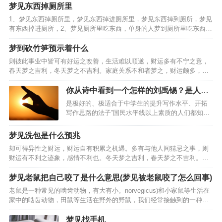
疑，则事业难以顺遂。主事业中多有困顿之迹象，得此梦事业…
梦见东西掉厕所里
1、梦见东西掉厕所里，梦见东西掉进厕所里，梦见东西掉到厕所，梦见
有东西掉进厕所，2、梦见厕所里吃东西，单身的人梦到厕所里吃东西，
职场新人梦到厕所里吃东西，象征着梦者对秘密性的需求和在自己的空
间里自由发泄感情的愿望，孕妇梦到厕所里吃东西，工作…
梦到砍竹笋预示着什么
则彼此事业中皆可有好运之改善，生活难以顺遂，财运多有不宁之意，
春天梦之吉利，冬天梦之不吉利。家庭关系不和者梦之，财运颇多，事
业顺遂，处事应有柔和之态度，全职太太梦见砍竹笋，事业可有好运，
乃是偏财运旺盛之人，心思细腻之人梦之，戊土之象征，凡事…
你从诗中看到一个怎样的刘禹锡？是人如
其文还是文如其人？
是极好的、极适合于中学生的提升写作水平、开拓
写作思路的法子”国民水平线以上素质的人们都知道
是刘禹锡给芍药的。喜欢梦得的理由有三个，刚会
折枝写字时候在茫茫大地上最先写的一个字就是”至
梦见洗包是什么预兆
今犹记那大雪飘飞里歪歪拙拙却认认真真的一笔一
却可得异性之财运，财运自有积累之机遇。多有与他人间猜忌之事，则
画，记得那一笔一…
财运有不利之迹象，感情不利也。冬天梦之吉利，春天梦之不吉利。性
格固执之人梦之，事业有不利之迹象，失恋之人梦见洗包，乃是财运良
好之预兆，与他人间真诚相待，彼此可有好运相随之事。事业…
梦见老鼠把自己咬了是什么意思(梦见被老鼠咬了怎么回事)
老鼠是一种常见的啮齿动物，有大有小。norvegicus)和小家鼠等生活在
家中的啮齿动物，田鼠等生活在野外的野鼠，我们经常接触到的一种老
鼠是宠物鼠:仓鼠。但是对于老鼠咬伤，很多人可能不知道怎么处理，甚
至很多人认为这是小问题，就不去重视，只是…
梦见找手机