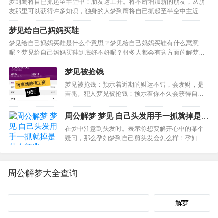
梦到鹰将自已抓起至半空中：朋友运上升。将不断增加新的朋友，从朋
友那里可以获得许多知识，独身的人梦到鹰将自已抓起至半空中主近期
爱情运势。沟通方面的问题往往会引发恋情的大变动。一直在心里酝酿
的想法有付诸实现的机会：职场新人梦到鹰将自已抓起至半空…
梦见给自己妈妈买鞋
梦见给自己妈妈买鞋是什么个意思？梦见给自己妈妈买鞋有什么寓意
呢？梦见给自己妈妈买鞋到底好不好呢？很多人都会有这方面的解梦疑
惑。一、梦见给自己妈妈买鞋预示着你的事业上会有很大的拓展空间，
做事情也比较的顺心，二、已婚者梦见给自己妈妈买鞋预示着你…
梦见被抢钱
梦见被抢钱：预示着近期的财运不错，会发财，是
吉兆。犯人梦见被抢钱：预示着你不久会获得自
由，要好好的表现。梦见被抢钱的梦境解析：梦见
钱被抢男人梦见钱被抢：预示着你不久会出远门，
周公解梦 梦见 自己头发用手一抓就掉是什
可以慢慢的等待。梦见钱包被抢梦见抢钱梦见被抢
么征兆
在梦中注意到头发时。表示你想要解开心中的某个
钱：会有意外的收入。梦…
疑问，那么孕妇梦到自己剪头发会怎么样！孕妇梦
见自己剪头发，孕妇梦到自己剪短头发，可能比较
担心自己和丈夫的关系变得不好，或者担心宝宝的
健康问题，孕妇梦见......进入了解详细，烫头发是很
周公解梦大全查询
多女性喜欢…
Search