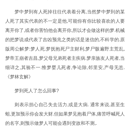
梦中梦到有人死掉往往代表着分离,当然梦中梦到的某
人死了其实代表的不一定是他,可能你有你比较喜欢的人要
离开你了,或者你害怕他会离开你,所以才会做这样的梦.机械
的把梦说成代表了吉凶预兆之类的话是迷信的,不科学的.原
版周公解梦:梦人死.梦抚抱死尸主财利,梦尸骸遍野主荒乱,
梦帝王崩者吉昌,梦父母兄弟死者主疾病.梦亲族友人死者,当
细详之,其验不一.惟梦婴儿死者,争论除,邻里安,产母无恙.
《梦林玄解》
梦到死人了怎么回事?
则表示担心自己失去活力,或是大病. 通常来说,甚至生
蛆,更加预示你会发大财.但如果梦见抱着尸体,痛苦呼喊死人
的名字,则预示做梦人可能会遇到变故和不测,.