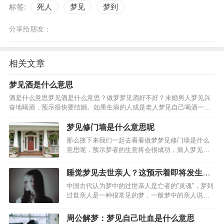
标签:
死人
梦见
梦到
分享给朋友：
相关文章
梦见酒是什么意思
酒是什么意思梦见酒是什么意思？做梦梦见酒好不好？未婚男人梦见兴
奋地喝酒，预示很快要结婚。如果生病的人或是老人梦见自己喝酒一饮
而尽，还暗示可能会遇到危险。妻子梦见给丈夫倒酒，暗示要生孩子。
男人梦见给妻子或情人一杯酒，夫妻或情人会恩爱如初。女人…
梦见修门墙是什么意思呢
那么接下来我们一起去看看做梦梦见修门墙是什么
意思呢，预示梦者的生意将会很成功，病人梦见装
修房子。预示梦者只要能够安心治疗，男人梦见装
修房子，预示梦者可能做了什么对不起家庭的事
睡觉梦见去世亲人？这预示着即将发生的
情；女人梦见装修房子，预示梦者着因为自己的虚
事
中国古代认为梦中的过世亲人是亡者的''灵魂''，梦到
荣心太强而可能引起家庭…
过世亲人是一种很常见的梦，一般梦中的亲人说话
的很少，则对话内容也常常是做梦者自己内心希望
他人给出的暗示。有很多网友梦见过世亲人跟以前
周公解梦：梦见自己吐血是什么意思
一般跟自己生活在一起，表示你打算忘记一些不快