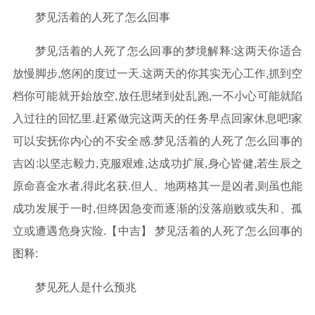
梦见活着的人死了怎么回事
梦见活着的人死了怎么回事的梦境解释:这两天你适合
放慢脚步,悠闲的度过一天.这两天的你其实无心工作,抓到空
档你可能就开始放空,放任思绪到处乱跑,一不小心可能就陷
入过往的回忆里.赶紧做完这两天的任务早点回家休息吧!家
可以安抚你内心的不安全感.梦见活着的人死了怎么回事的
吉凶:以坚志毅力,克服艰难,达成功扩展,身心皆健,若生辰之
原命喜金水者,得此名获.但人、地两格其一是凶者,则虽也能
成功发展于一时,但终因急变而逐渐的没落崩败或失和、孤
立或遭遇危身灾险.【中吉】 梦见活着的人死了怎么回事的
图释:
梦见死人是什么预兆