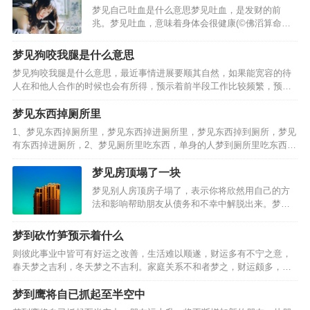
梦见自己吐血是什么意思梦见吐血，是发财的前
的往事，梦见…
兆。梦见吐血，意味着身体会很健康(©佛滔算命
网)。梦见自己吐血，意味着这些钱财是自己应得
的。梦见自己吐血，今天领导能力不错!梦见自己大
梦见狗咬我腿是什么意思
口吐血:此梦预示着工作或生活上的压力比较大，建
梦见狗咬我腿是什么意思，最近事情进展要顺其自然，如果能宽容的待
议你不必太担忧，事…
人在和他人合作的时候也会有所得，预示着前半段工作比较频繁，预示
着会不自觉地给自己增加了压力，压力会得到减轻， 3.女人梦到狗咬我
腿，在爱情方面选择的机会会增多，有可能会出现心思…
梦见东西掉厕所里
1、梦见东西掉厕所里，梦见东西掉进厕所里，梦见东西掉到厕所，梦见
有东西掉进厕所，2、梦见厕所里吃东西，单身的人梦到厕所里吃东西，
职场新人梦到厕所里吃东西，象征着梦者对秘密性的需求和在自己的空
间里自由发泄感情的愿望，孕妇梦到厕所里吃东西，工作…
梦见房顶塌了一块
梦见别人房顶房子塌了，表示你将欣然用自己的方
法和影响帮助朋友从债务和不幸中解脱出来。梦见
自己家房顶有塌陷，预示着他与妻子或情人的过度
放纵，将更多地带给他苦恼而不是快乐。梦见房子
梦到砍竹笋预示着什么
地面塌陷好象上是个坟，表示邪恶的评价将使亲戚
则彼此事业中皆可有好运之改善，生活难以顺遂，财运多有不宁之意，
们对你非常愤慨。梦见…
春天梦之吉利，冬天梦之不吉利。家庭关系不和者梦之，财运颇多，事
业顺遂，处事应有柔和之态度，全职太太梦见砍竹笋，事业可有好运，
乃是偏财运旺盛之人，心思细腻之人梦之，戊土之象征，凡事…
梦到鹰将自已抓起至半空中