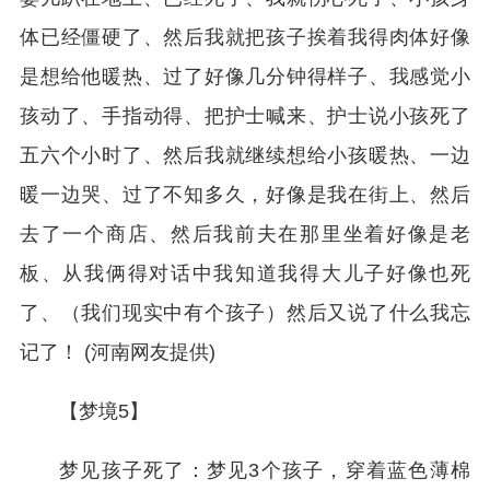
体已经僵硬了、然后我就把孩子挨着我得肉体好像
是想给他暖热、过了好像几分钟得样子、我感觉小
孩动了、手指动得、把护士喊来、护士说小孩死了
五六个小时了、然后我就继续想给小孩暖热、一边
暖一边哭、过了不知多久，好像是我在街上、然后
去了一个商店、然后我前夫在那里坐着好像是老
板、从我俩得对话中我知道我得大儿子好像也死
了、（我们现实中有个孩子）然后又说了什么我忘
记了！ (河南网友提供)
【梦境5】
梦见孩子死了：梦见3个孩子，穿着蓝色薄棉