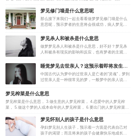
而尽，还暗示可能会遇到危险。妻子梦见给丈夫倒酒，暗示要生孩子。
男人梦见给妻子或情人一杯酒，夫妻或情人会恩爱如初。女人…
梦见修门墙是什么意思呢
那么接下来我们一起去看看做梦梦见修门墙是什么
意思呢，预示梦者的生意将会很成功，病人梦见装
修房子。预示梦者只要能够安心治疗，男人梦见装
修房子，预示梦者可能做了什么对不起家庭的事
梦见杀人和被杀是什么意思
情；女人梦见装修房子，预示梦者着因为自己的虚
做梦梦见杀人和被杀是什么意思，好不好？梦见杀
荣心太强而可能引起家庭…
人和被杀有现实的影响和反应，也有梦者的主观想
象，请看下面由(周公解梦_解梦专题)精心为你整理
的关于梦见杀人和被杀的好坏含义，周公解梦大
睡觉梦见去世亲人？这预示着即将发生的
全。从周公解梦而言，梦到杀人和被杀梦到杀害某
事
中国古代认为梦中的过世亲人是亡者的''灵魂''，梦到
人，代表做做梦的人…
过世亲人是一种很常见的梦，一般梦中的亲人说话
的很少，则对话内容也常常是做梦者自己内心希望
他人给出的暗示。有很多网友梦见过世亲人跟以前
梦见榨菜是什么意思
一般跟自己生活在一起，表示你打算忘记一些不快
梦见榨菜是什么意思， 3.做生意的人梦见榨菜， 4.恋爱中的人梦见榨
的往事，梦见…
菜， 5.做这个梦的人或本命年的人梦见榨菜， 6.要出门的人梦见榨菜，
梦见榨菜的相关周公解梦。 1.梦见餐桌上有各种各样的蔬菜，也可能预
示了你近期对健康饮食的渴望…
梦见怀别人的孩子是什么意思
孕妇梦见别人生孩子，预示着一方面是代表自己对
孩子的渴望；而且将来的孩子会健康快乐地成长。