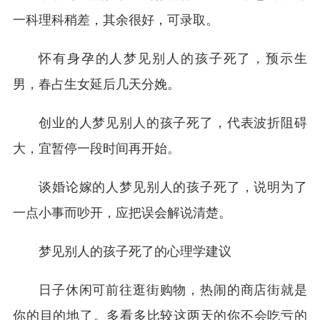
一科理科稍差，其余很好，可录取。
怀有身孕的人梦见别人的孩子死了，预示生
男，春占生女延后几天分娩。
创业的人梦见别人的孩子死了，代表波折阻碍
大，宜暂停一段时间再开始。
谈婚论嫁的人梦见别人的孩子死了，说明为了
一点小事而吵开，应把误会解说清楚。
梦见别人的孩子死了的心理学建议
日子休闲可前往逛街购物，热闹的商店街就是
你的目的地了。多看多比较这两天的你不会吃亏的