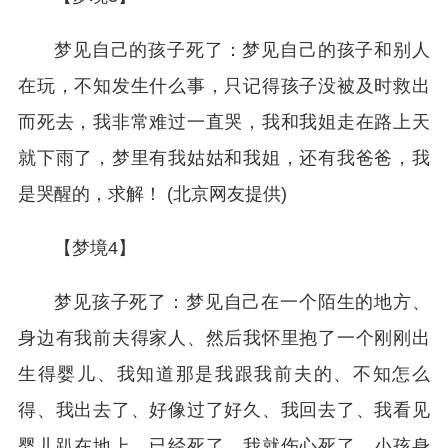
梦见自己的孩子死了：梦见自己的孩子和别人
在玩，不知发生什么事，只记得孩子没被及时救出
而死去，我非常难过一直哭，我和我姐走在路上天
就下雨了，梦里有我姑姑和我姐，还有我爸爸，我
是哭醒的，求解！ (北京网友提供)
【梦境4】
梦见孩子死了：梦见自己在一个陌生的地方、
身边有我前夫得家人、然后我怀里抱了一个刚刚出
生得婴儿、我知道那是我跟我前夫的、不知怎么
得、我出去了、好像过了好久、我回去了、我看见
婴儿趴在地上、已经死了、我就伤心死了、小孩身