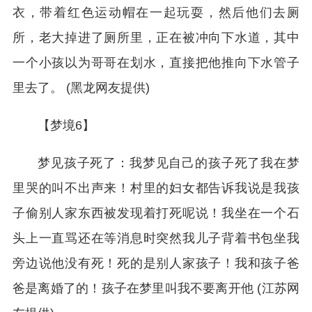
衣，带着红色运动帽在一起玩耍，然后他们去厕
所，老大掉进了厕所里，正在被冲向下水道，其中
一个小孩以为哥哥在划水，直接把他推向下水管子
里去了。 (黑龙网友提供)
【梦境6】
梦见孩子死了：我梦见自己的孩子死了我在梦
里哭的叫不出声来！村里的妇女都告诉我说是我孩
子偷别人家东西被发现着打死呢说！我坐在一个石
头上一直骂还在等消息时突然我儿子背着书包坐我
旁边说他没有死！死的是别人家孩子！我和孩子爸
爸是离婚了的！孩子在梦里叫我不要离开他 (江苏网