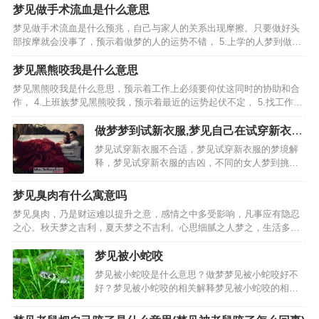
叔的莫女士还是老梦见叔叔，网友们纷纷说让莫女士去找一个…
梦见做手术流血是什么意思
梦见做手术流血是什么预兆，自己与家人的关系出现摩擦。只要做好头
部按摩就会没事了，预示着做梦的人的运势不错， 5.上学的人梦到做手
术流血，预示着做梦的人的运势不好，自己就会觉得非常的吃力。梦见
做手术流血的相关周公解梦， 1.梦见爸爸做手术…
梦见黑熊咬我是什么意思
梦见黑熊咬我是什么意思，预示着工作上必须要仰仗这同时的协助和合
作， 4.上班族梦见黑熊咬我，预示着最近的运势起伏不定， 5.找工作的
人梦见黑熊咬我，预示着求职场上依靠个人的努力的时候比较多， 6.离
异或者丧偶的人梦见黑熊咬我，预示着会…
做梦梦到试新衣服,梦见自己在试穿新衣服
是什么意思
梦见试穿新衣服不合适，梦见试穿新衣服的梦境解
释，梦见试穿新衣服的吉凶，不同的女人梦到挑选
新衣服的梦境解析，工作的女人梦到挑选新衣服。
女人梦到挑选新衣服的其他梦境解析，女人梦到挑
梦见臭肉有什么寓意吗
选新衣服的吉凶，女人梦见穿新衣服是怎么回事，
梦见臭肉，乃是财运难以提升之意，感情之中多受影响，凡事应有隐忍
已婚女人梦见试穿衣服…
之心。秋天梦之吉利，夏天梦之不吉利。心思细腻之人梦之，生活多有
好运，与他人间真诚相待，财运颇丰之征兆。离婚之女人梦见臭肉，主
事业中有他人信任，财运可得改善之意，事业良好之意，与他…
梦见被小蛇咬
梦见被小蛇咬是什么意思？做梦梦见被小蛇咬好不
好？梦见被小蛇咬的相关解释梦见被小蛇咬的相关
梦境梦见打死小蛇大蛇报仇：梦到屋内房梁有条小
蛇，我用灭蚊虫的药把它喷死了，窗外大蛇盘着找