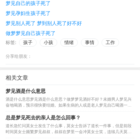
梦见自己的孩子死了
梦见孕妇生孩子死了
梦见别人死了 梦到别人死了好不好
做梦梦见自己孩子死了
标签:
孩子
小孩
情绪
事情
工作
分享给朋友：
相关文章
梦见酒是什么意思
酒是什么意思梦见酒是什么意思？做梦梦见酒好不好？未婚男人梦见兴
奋地喝酒，预示很快要结婚。如果生病的人或是老人梦见自己喝酒一饮
而尽，还暗示可能会遇到危险。妻子梦见给丈夫倒酒，暗示要生孩子。
男人梦见给妻子或情人一杯酒，夫妻或情人会恩爱如初。女人…
总是梦见死去的亲人是怎么回事？
道长急忙问莫女士发生了什么事，莫女士告诉了道长一件事，但是前段
时间莫女士频繁梦见叔叔，叔叔在梦里一会冲莫女士笑，连续几天莫女
士晚上都梦见死去的叔叔，后来莫女士便去拜了她的叔叔，但是拜了叔