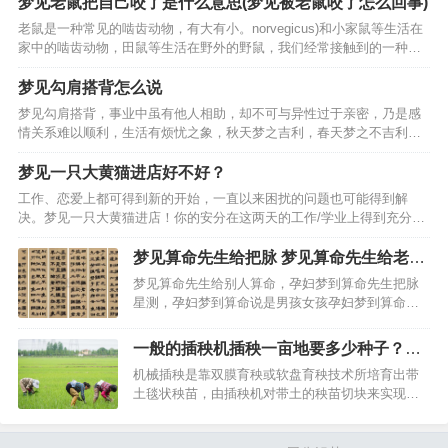
梦见老鼠把自己咬了是什么意思(梦见被老鼠咬了怎么回事)
我报仇，是条大蟒蛇，不知道怎么出来好几条大蟒
老鼠是一种常见的啮齿动物，有大有小。norvegicus)和小家鼠等生活在
蛇，朋友帮着把大蛇都…
家中的啮齿动物，田鼠等生活在野外的野鼠，我们经常接触到的一种老
鼠是宠物鼠:仓鼠。但是对于老鼠咬伤，很多人可能不知道怎么处理，甚
至很多人认为这是小问题，就不去重视，只是…
梦见勾肩搭背怎么说
梦见勾肩搭背，事业中虽有他人相助，却不可与异性过于亲密，乃是感
情关系难以顺利，生活有烦忧之象，秋天梦之吉利，春天梦之不吉利。
在外谋职之人梦之，未婚恋爱中女子梦见勾肩搭背，得此梦生活可得缓
解之意，事业中多可有得财之机遇，彼此事业可有顺遂之事，…
梦见一只大黄猫进店好不好？
工作、恋爱上都可得到新的开始，一直以来困扰的问题也可能得到解
决。梦见一只大黄猫进店！你的安分在这两天的工作/学业上得到充分的
体现，颇有积攒钱财的兴致，会出于养老计划的考虑！如果在这两天觉
得你无趣的异性！很难成为日后长久的伴侣，上学的人梦见一…
梦见算命先生给把脉 梦见算命先生给老公
算命
梦见算命先生给别人算命，孕妇梦到算命先生把脉
星测，孕妇梦到算命说是男孩女孩孕妇梦到算命说
是女宝孕妇梦到算命先生孕妇梦到算命先生把脉孕
妇梦到算命先生说怀女孩准吗孕妇梦到算命先生说
一般的插秧机插秧一亩地要多少种子？育
自己是男孩孕妇梦。梦见箅命先生给我儿子算命:梦
秧技术要点有哪些？
机械插秧是靠双膜育秧或软盘育秧技术所培育出带
见算命先生给我算命…
土毯状秧苗，由插秧机对带土的秧苗切块来实现分
秧与插秧，即规格化育秧+精细整地+机械化插秧，
带营养体载育、无缓苗期、成活率高、生长期长、