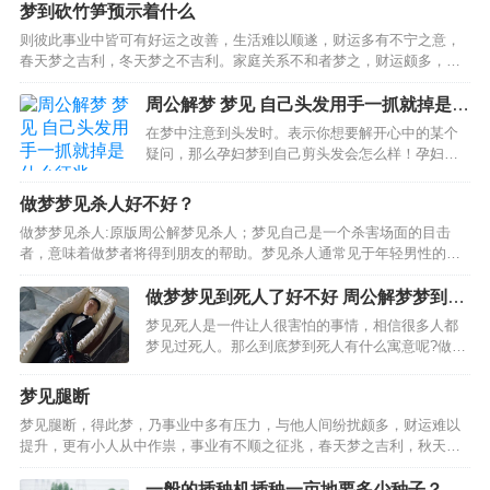
男人梦见给妻子或情人一杯酒，夫妻或情人会恩爱如初。女人…
梦到砍竹笋预示着什么
则彼此事业中皆可有好运之改善，生活难以顺遂，财运多有不宁之意，
春天梦之吉利，冬天梦之不吉利。家庭关系不和者梦之，财运颇多，事
业顺遂，处事应有柔和之态度，全职太太梦见砍竹笋，事业可有好运，
乃是偏财运旺盛之人，心思细腻之人梦之，戊土之象征，凡事…
周公解梦 梦见 自己头发用手一抓就掉是什
么征兆
在梦中注意到头发时。表示你想要解开心中的某个
疑问，那么孕妇梦到自己剪头发会怎么样！孕妇梦
见自己剪头发，孕妇梦到自己剪短头发，可能比较
担心自己和丈夫的关系变得不好，或者担心宝宝的
做梦梦见杀人好不好？
健康问题，孕妇梦见......进入了解详细，烫头发是很
做梦梦见杀人:原版周公解梦见杀人；梦见自己是一个杀害场面的目击
多女性喜欢…
者，意味着做梦者将得到朋友的帮助。梦见杀人通常见于年轻男性的梦
中。其实梦见杀人并不用太担心，平时从来没有尝试过的想法或行为在
梦中得到体现。但是杀人的梦总会让人感觉很焦虑，心理学梦…
做梦梦见到死人了好不好 周公解梦梦到死
人有什么预兆
梦见死人是一件让人很害怕的事情，相信很多人都
梦见过死人。那么到底梦到死人有什么寓意呢?做梦
梦见到死人了好不好，梦见死人，梦见不知名的死
人，这样的梦其实这是表示你会进入新生活。梦见
梦见腿断
一具熟人的尸体，做这样的梦代表你近期的感情不
梦见腿断，得此梦，乃事业中多有压力，与他人间纷扰颇多，财运难以
顺利。周公解梦梦到…
提升，更有小人从中作祟，事业有不顺之征兆，春天梦之吉利，秋天梦
之不吉利。梦境中腿断了，又为情感之事藕断丝连，得此梦多为不顺，
苦苦追寻，却是飞蛾扑火，在外求财者梦见腿断，往东走吉利…
一般的插秧机插秧一亩地要多少种子？育