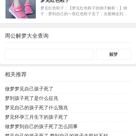
梦见红色鞋子
事，此乃不吉之兆，凡事应坦诚相待。中年女人梦
梦见红色鞋子：【梦见红色鞋子的例子解析：】例
到大蜘蛛，肠胃疾病者…
子：梦到自己的一双红色鞋子丢了，光着脚走到住
的地方，脚破了，流了一点血，最后鞋找到了，但
是又没有到我手里，然后去房子里穿了一双鞋，但
是鞋子上都是泥！【梦见红色鞋子的心理学解
周公解梦大全查询
析：】【梦见红色鞋子的宜…
Search
相关推荐
做梦梦见自己孩子死了
梦到孩子死了是什么征兆
梦见自己的孩子死了什么预兆
梦见怀孕三月生下的孩子死了
做梦梦到自己的孩子死了怎么回事
梦见自己的孩子死了 梦到自己的孩子去世好不好