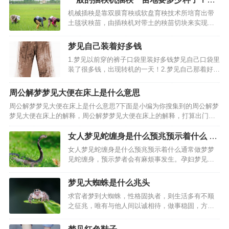
秧技术要点有哪些？
机械插秧是靠双膜育秧或软盘育秧技术所培育出带
土毯状秧苗，由插秧机对带土的秧苗切块来实现分
秧与插秧，即规格化育秧+精细整地+机械化插秧，
带营养体载育、无缓苗期、成活率高、生长期长、
梦见自己装着好多钱
增产明显（寒冷地区可达15%左右），可有效解决
1.梦见以前穿的裤子口袋里装好多钱梦见自己口袋里
一般插秧机插存在…
装了很多钱，出现转机的一天！2.梦见自己那着好多
钱望自己钱包里放梦见好多钱望自己钱包里放的梦
境解释：梦见好多钱望自己钱包里放的吉凶：梦见
周公解梦梦见大便在床上是什么意思
好多钱望自己钱包里放的宜忌：3.梦见自己拿着好多
周公解梦梦见大便在床上是什么意思?下面是小编为你搜集到的周公解梦
钱4.梦…
梦见大便在床上的解释，周公解梦梦见大便在床上的解释，打算出门的
人梦见大便在床上，怀有身孕的人梦见大便在床上，创业的人梦见大便
在床上。谈婚论嫁的人梦见大便在床上，准备考试的人梦见…
女人梦见蛇缠身是什么预兆预示着什么 女
人梦见蛇爬身是什么意思
女人梦见蛇缠身是什么预兆预示着什么通常做梦梦
见蛇缠身，预示梦者会有麻烦事发生。孕妇梦见蛇
缠身是吉兆，预示会生男孩;不过另一方面也可能是
代表孕妇怀孕压力大或近期烦恼多，提醒孕妇要注
梦见大蜘蛛是什么兆头
意放松心情。梦见蛇预示着会有许多困难、障碍和
求官者梦到大蜘蛛，性格固执者，则生活多有不顺
背信弃义的行径接鍾…
之征兆，唯有与他人间以诚相待，做事稳固，方可
求财顺随，因小失大之人多得不偿失。性格温和之
人梦到大蜘蛛，家庭关系不和，家人有相处不顺之