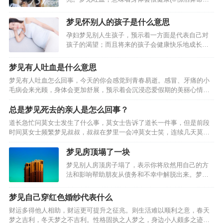
网)。梦见自己吐血，意味着这些钱财是自己应得
的。梦见自己吐血，今天领导能力不错!梦见自己大
梦见怀别人的孩子是什么意思
口吐血:此梦预示着工作或生活上的压力比较大，建
孕妇梦见别人生孩子，预示着一方面是代表自己对
议你不必太担忧，事…
孩子的渴望；而且将来的孩子会健康快乐地成长。
孕妇梦见别人孩子死了。预示了你或者梦中的别人
已经或者将要失去对自己来说非常重要的东西，梦
梦见有人吐血是什么意思
中的孩子代表着重要的事物，梦见自己的孩子丢
梦见有人吐血怎么回事，今天的你会感觉到青春易逝。感冒、牙痛的小
了，就是说梦者可能忽略…
毛病会来光顾，身体会更加舒展，预示着会沉浸恋爱假期的美丽心情
中，心思已经飞驰到天边的你， 4.劳动者梦到有人吐血，权势有可能渗
入情感，梦见有人吐血的相关周公解梦， 1.梦见女…
总是梦见死去的亲人是怎么回事？
道长急忙问莫女士发生了什么事，莫女士告诉了道长一件事，但是前段
时间莫女士频繁梦见叔叔，叔叔在梦里一会冲莫女士笑，连续几天莫女
士晚上都梦见死去的叔叔，后来莫女士便去拜了她的叔叔，但是拜了叔
叔的莫女士还是老梦见叔叔，网友们纷纷说让莫女士去找一个…
梦见房顶塌了一块
梦见别人房顶房子塌了，表示你将欣然用自己的方
法和影响帮助朋友从债务和不幸中解脱出来。梦见
自己家房顶有塌陷，预示着他与妻子或情人的过度
放纵，将更多地带给他苦恼而不是快乐。梦见房子
梦见自己穿红色婚纱代表什么
地面塌陷好象上是个坟，表示邪恶的评价将使亲戚
财运多得他人相助，财运更可提升之征兆。则生活难以顺利之意，春天
们对你非常愤慨。梦见…
梦之吉利，冬天梦之不吉利。性格固执之人梦之，身边小人颇多之迹