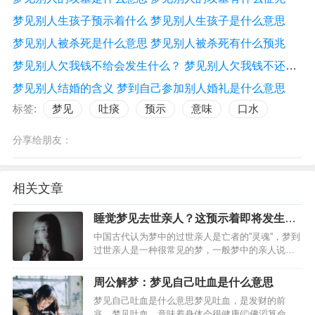
梦见别人生孩子预示着什么 梦见别人生孩子是什么意思
梦见别人被杀死是什么意思 梦见别人被杀死有什么预兆
梦见别人欠我钱不给会发生什么？ 梦见别人欠我钱不还跑了是什么意思
梦见别人结婚的含义 梦到自己参加别人婚礼是什么意思
标签:
梦见
吐痰
预示
意味
口水
分享给朋友：
相关文章
睡觉梦见去世亲人？这预示着即将发生的
事
中国古代认为梦中的过世亲人是亡者的''灵魂''，梦到
过世亲人是一种很常见的梦，一般梦中的亲人说话
的很少，则对话内容也常常是做梦者自己内心希望
他人给出的暗示。有很多网友梦见过世亲人跟以前
周公解梦：梦见自己吐血是什么意思
一般跟自己生活在一起，表示你打算忘记一些不快
梦见自己吐血是什么意思梦见吐血，是发财的前
的往事，梦见…
兆。梦见吐血，意味着身体会很健康(©佛滔算命