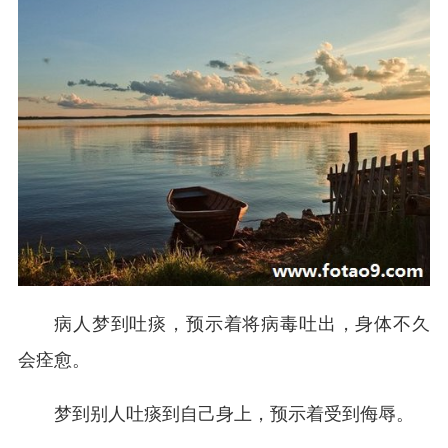
病人梦到吐痰，预示着将病毒吐出，身体不久
会痊愈。
梦到别人吐痰到自己身上，预示着受到侮辱。