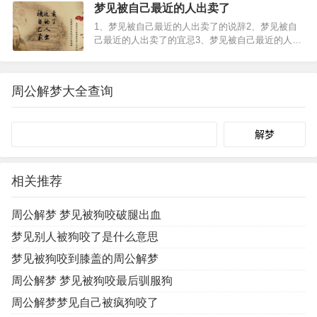
折枝写字时候在茫茫大地上最先写的一个字就是”至
梦见被自己最近的人出卖了
今犹记那大雪飘飞里歪歪拙拙却认认真真的一笔一
1、梦见被自己最近的人出卖了的说辞2、梦见被自
画，记得那一笔一…
己最近的人出卖了的宜忌3、梦见被自己最近的人出
卖了的预兆梦见被自己最近的人出卖了，小心因为
多嘴而出卖了自己。怀孕的人梦见被自己最近的人
出卖了，预示生女。恋爱中的人梦见被自己最近的
周公解梦大全查询
人出卖了，说明经…
Search
相关推荐
周公解梦 梦见被狗咬破腿出血
梦见别人被狗咬了是什么意思
梦见被狗咬到膝盖的周公解梦
周公解梦 梦见被狗咬最后驯服狗
周公解梦梦见自己被疯狗咬了