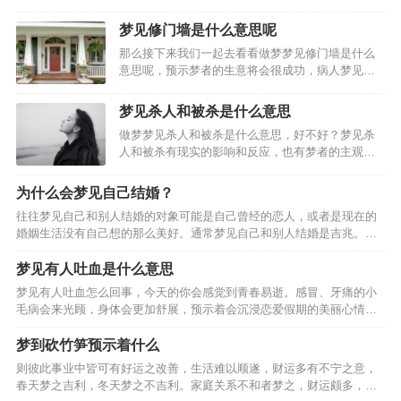
而尽，还暗示可能会遇到危险。妻子梦见给丈夫倒酒，暗示要生孩子。
男人梦见给妻子或情人一杯酒，夫妻或情人会恩爱如初。女人…
梦见修门墙是什么意思呢
那么接下来我们一起去看看做梦梦见修门墙是什么
意思呢，预示梦者的生意将会很成功，病人梦见装
修房子。预示梦者只要能够安心治疗，男人梦见装
修房子，预示梦者可能做了什么对不起家庭的事
梦见杀人和被杀是什么意思
情；女人梦见装修房子，预示梦者着因为自己的虚
做梦梦见杀人和被杀是什么意思，好不好？梦见杀
荣心太强而可能引起家庭…
人和被杀有现实的影响和反应，也有梦者的主观想
象，请看下面由(周公解梦_解梦专题)精心为你整理
的关于梦见杀人和被杀的好坏含义，周公解梦大
为什么会梦见自己结婚？
全。从周公解梦而言，梦到杀人和被杀梦到杀害某
往往梦见自己和别人结婚的对象可能是自己曾经的恋人，或者是现在的
人，代表做做梦的人…
婚姻生活没有自己想的那么美好。通常梦见自己和别人结婚是吉兆。
二、梦见与不同的对象结婚的梦境分析。男人梦见自己与朋友结婚，6.
女人梦见自己和朋友结婚。8.已婚者梦见自己和朋友结婚。…
梦见有人吐血是什么意思
梦见有人吐血怎么回事，今天的你会感觉到青春易逝。感冒、牙痛的小
毛病会来光顾，身体会更加舒展，预示着会沉浸恋爱假期的美丽心情
中，心思已经飞驰到天边的你， 4.劳动者梦到有人吐血，权势有可能渗
入情感，梦见有人吐血的相关周公解梦， 1.梦见女…
梦到砍竹笋预示着什么
则彼此事业中皆可有好运之改善，生活难以顺遂，财运多有不宁之意，
春天梦之吉利，冬天梦之不吉利。家庭关系不和者梦之，财运颇多，事