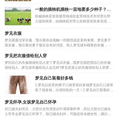
是女宝孕妇梦到算命先生孕妇梦到算命先生把脉孕
妇梦到算命先生说怀女孩准吗孕妇梦到算命先生说
一般的插秧机插秧一亩地要多少种子？育
自己是男孩孕妇梦。梦见箅命先生给我儿子算命:梦
秧技术要点有哪些？
机械插秧是靠双膜育秧或软盘育秧技术所培育出带
见算命先生给我算命…
土毯状秧苗，由插秧机对带土的秧苗切块来实现分
秧与插秧，即规格化育秧+精细整地+机械化插秧，
带营养体载育、无缓苗期、成活率高、生长期长、
梦见衣服
增产明显（寒冷地区可达15%左右），可有效解决
梦见裸露没穿衣服，预示着你会接触一些困惑或是某种束缚。梦见妻子
一般插秧机插存在…
脱衣服，预示着你妻子最近会有好消息。商人梦见缝补顾客的衣服，预
示着你有良好的服务态度，生意会发财。女人梦见缝旧衣服，预示着你
丈夫的收入会减少。裁缝梦见做衣服，预示着你的收入会丰厚…
梦见把衣服借给别人穿
梦到自己的衣服都借给别人穿了梦见试衣服...我梦见我把我自己的衣服
借给别人...梦见借衣服给别人会怎样?梦见把老公的衣服借给别人穿梦见
借衣服给别人穿是什么意思？梦见借给别人衣服梦见借衣服给别人穿时
什么意思梦见别人借我的衣服穿梦见别人来借我身…
梦见自己装着好多钱
1.梦见以前穿的裤子口袋里装好多钱梦见自己口袋里
装了很多钱，出现转机的一天！2.梦见自己那着好多
钱望自己钱包里放梦见好多钱望自己钱包里放的梦
境解释：梦见好多钱望自己钱包里放的吉凶：梦见
梦见怀孕,女孩梦见自己怀孕
好多钱望自己钱包里放的宜忌：3.梦见自己拿着好多
对已婚夫妇而言，大部分女性潜意识中渴望着怀孕，所以大部分已婚女
钱4.梦…
士常常会梦见自己怀孕了。除已婚夫妇外，可能还有未婚女性，偶尔也