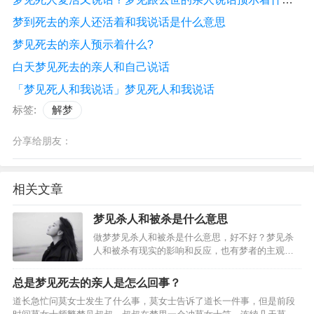
梦到死去的亲人还活着和我说话是什么意思
梦见死去的亲人预示着什么?
白天梦见死去的亲人和自己说话
「梦见死人和我说话」梦见死人和我说话
标签:
解梦
分享给朋友：
相关文章
梦见杀人和被杀是什么意思
做梦梦见杀人和被杀是什么意思，好不好？梦见杀
人和被杀有现实的影响和反应，也有梦者的主观想
象，请看下面由(周公解梦_解梦专题)精心为你整理
的关于梦见杀人和被杀的好坏含义，周公解梦大
总是梦见死去的亲人是怎么回事？
全。从周公解梦而言，梦到杀人和被杀梦到杀害某
道长急忙问莫女士发生了什么事，莫女士告诉了道长一件事，但是前段
人，代表做做梦的人…