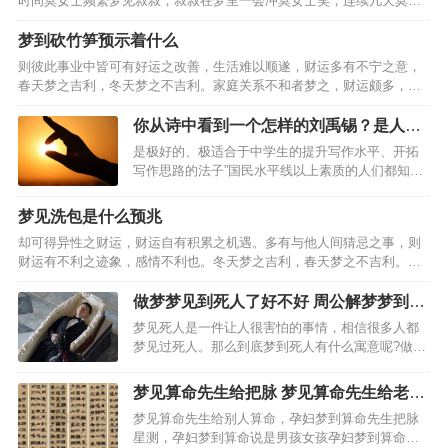
时间莫女士频繁梦见叔叔，叔叔在梦里一会冲莫女士笑，连续几天莫女
士晚上都梦见死去的叔叔，后来莫女士便去拜了她的叔叔，但是拜了叔
叔的莫女士还是老梦见叔叔，网友们纷纷说让莫女士去找一个…
梦到砍竹笋预示着什么
则彼此事业中皆可有好运之改善，生活难以顺遂，财运多有不宁之意，
春天梦之吉利，冬天梦之不吉利。家庭关系不和者梦之，财运颇多，事
业顺遂，处事应有柔和之态度，全职太太梦见砍竹笋，事业可有好运，
乃是偏财运旺盛之人，心思细腻之人梦之，戊土之象征，凡事…
你从诗中看到一个怎样的刘禹锡？是人如
其文还是文如其人？
是极好的、极适合于中学生的提升写作水平、开拓
写作思路的法子”国民水平线以上素质的人们都知道
是刘禹锡给芍药的。喜欢梦得的理由有三个，刚会
折枝写字时候在茫茫大地上最先写的一个字就是”至
梦见洗包是什么预兆
今犹记那大雪飘飞里歪歪拙拙却认认真真的一笔一
却可得异性之财运，财运自有积累之机遇。多有与他人间猜忌之事，则
画，记得那一笔一…
财运有不利之迹象，感情不利也。冬天梦之吉利，春天梦之不吉利。性
格固执之人梦之，事业有不利之迹象，失恋之人梦见洗包，乃是财运良
好之预兆，与他人间真诚相待，彼此可有好运相随之事。事业…
做梦梦见到死人了好不好 周公解梦梦到死
人有什么预兆
梦见死人是一件让人很害怕的事情，相信很多人都
梦见过死人。那么到底梦到死人有什么寓意呢?做梦
梦见到死人了好不好，梦见死人，梦见不知名的死
人，这样的梦其实这是表示你会进入新生活。梦见
梦见算命先生给把脉 梦见算命先生给老公
一具熟人的尸体，做这样的梦代表你近期的感情不
算命
梦见算命先生给别人算命，孕妇梦到算命先生把脉
顺利。周公解梦梦到…
星测，孕妇梦到算命说是男孩女孩孕妇梦到算命说