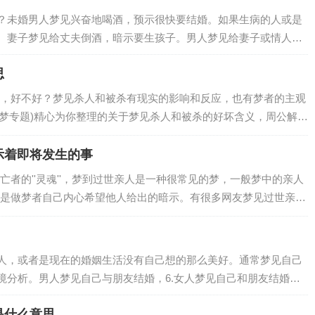
？未婚男人梦见兴奋地喝酒，预示很快要结婚。如果生病的人或是
。妻子梦见给丈夫倒酒，暗示要生孩子。男人梦见给妻子或情人一
思
，好不好？梦见杀人和被杀有现实的影响和反应，也有梦者的主观
解梦专题)精心为你整理的关于梦见杀人和被杀的好坏含义，周公解梦
人和被杀梦到杀害某人，代表做做梦的人…
示着即将发生的事
者的''灵魂''，梦到过世亲人是一种很常见的梦，一般梦中的亲人
是做梦者自己内心希望他人给出的暗示。有很多网友梦见过世亲人
表示你打算忘记一些不快的往事，梦见…
人，或者是现在的婚姻生活没有自己想的那么美好。通常梦见自己
境分析。男人梦见自己与朋友结婚，6.女人梦见自己和朋友结婚。
是什么意思