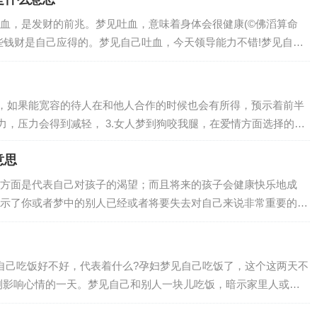
血，是发财的前兆。梦见吐血，意味着身体会很健康(©佛滔算命
些钱财是自己应得的。梦见自己吐血，今天领导能力不错!梦见自己
活上的压力比较大，建议你不必太担忧，事…
，如果能宽容的待人在和他人合作的时候也会有所得，预示着前半
人梦到狗咬我腿，在爱情方面选择的机
意思
方面是代表自己对孩子的渴望；而且将来的孩子会健康快乐地成
示了你或者梦中的别人已经或者将要失去对自己来说非常重要的东
物，梦见自己的孩子丢了，就是说梦者可能忽略…
自己吃饭好不好，代表着什么?孕妇梦见自己吃饭了，这个这两天不
测影响心情的一天。梦见自己和别人一块儿吃饭，暗示家里人或邻
婚事。梦见自己坐在墙上或高处吃饭，预示…