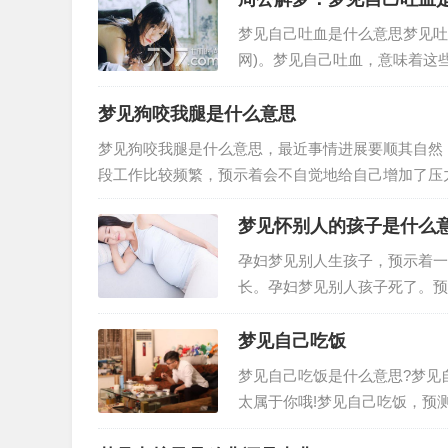
梦见自己吐血是什么意思梦见吐
网)。梦见自己吐血，意味着这
大口吐血:此梦预示着工作或生
梦见狗咬我腿是什么意思
梦见狗咬我腿是什么意思，最近事情进展要顺其自然
段工作比较频繁，预示着会不自觉地给自己增加了压力，压力会得到减轻， 3.女
会会增多，有可能会出现心思…
梦见怀别人的孩子是什么
孕妇梦见别人生孩子，预示着一
长。孕妇梦见别人孩子死了。预
西，梦中的孩子代表着重要的事
梦见自己吃饭
梦见自己吃饭是什么意思?梦见
太属于你哦!梦见自己吃饭，预
居、同事、朋友中可能将有人办