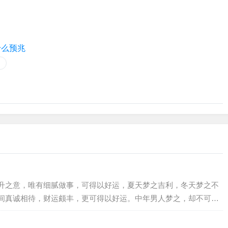
什么预兆
升之意，唯有细腻做事，可得以好运，夏天梦之吉利，冬天梦之不
间真诚相待，财运颇丰，更可得以好运。中年男人梦之，却不可居