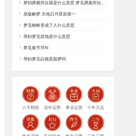
梦到蹲厕所拉屎是什么意思 梦见蹲厕所拉屎有什么预兆
原版解梦:天地日月星辰第一
梦见蜘蛛变成了人什么意思
孕妇梦见坟地是什么意思
梦见春节拜年
孕妇梦见白猫是胎梦吗
八字精批
流年运势
事业运势
十年大运
姓名详批
五行缺什
终生运势
三生三世