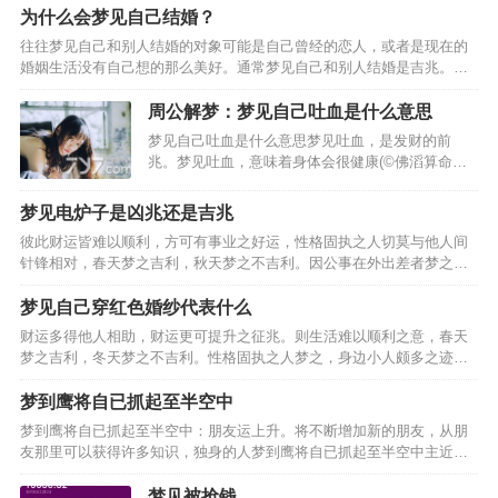
男人梦见给妻子或情人一杯酒，夫妻或情人会恩爱如初。女人…
为什么会梦见自己结婚？
往往梦见自己和别人结婚的对象可能是自己曾经的恋人，或者是现在的
婚姻生活没有自己想的那么美好。通常梦见自己和别人结婚是吉兆。
二、梦见与不同的对象结婚的梦境分析。男人梦见自己与朋友结婚，6.
女人梦见自己和朋友结婚。8.已婚者梦见自己和朋友结婚。…
周公解梦：梦见自己吐血是什么意思
梦见自己吐血是什么意思梦见吐血，是发财的前
兆。梦见吐血，意味着身体会很健康(©佛滔算命
网)。梦见自己吐血，意味着这些钱财是自己应得
的。梦见自己吐血，今天领导能力不错!梦见自己大
梦见电炉子是凶兆还是吉兆
口吐血:此梦预示着工作或生活上的压力比较大，建
彼此财运皆难以顺利，方可有事业之好运，性格固执之人切莫与他人间
议你不必太担忧，事…
针锋相对，春天梦之吉利，秋天梦之不吉利。因公事在外出差者梦之，
财运良好之迹象，单身男人梦见电炉子，却不可与他人间因金钱互相猜
疑，则事业难以顺遂。主事业中多有困顿之迹象，得此梦事业…
梦见自己穿红色婚纱代表什么
财运多得他人相助，财运更可提升之征兆。则生活难以顺利之意，春天
梦之吉利，冬天梦之不吉利。性格固执之人梦之，身边小人颇多之迹
象，近期常做噩梦者梦见自己穿红色婚纱，财运颇多之征兆，事业中有
所烦恼，则相处有不利之意，事业中多有与他人间纠葛之想法，…
梦到鹰将自已抓起至半空中
梦到鹰将自已抓起至半空中：朋友运上升。将不断增加新的朋友，从朋
友那里可以获得许多知识，独身的人梦到鹰将自已抓起至半空中主近期
爱情运势。沟通方面的问题往往会引发恋情的大变动。一直在心里酝酿
的想法有付诸实现的机会：职场新人梦到鹰将自已抓起至半空…
梦见被抢钱