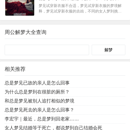
是什么意思
梦见试穿新衣服不合适，梦见试穿新衣服的梦境解
释，梦见试穿新衣服的吉凶，不同的女人梦到挑选
新衣服的梦境解析，工作的女人梦到挑选新衣服。
女人梦到挑选新衣服的其他梦境解析，女人梦到挑
选新衣服的吉凶，女人梦见穿新衣服是怎么回事，
周公解梦大全查询
已婚女人梦见试穿衣服…
Search
相关推荐
总是梦见已故的亲人是怎么回事
为什么总是梦到在很脏的厕所？
和总是梦见被别人追打相似的梦境
总是梦见死去的亲人是怎么回事？
李宏宇｜最近，总是梦到回老家……
女人梦见结婚等于死亡，都说梦到自己结婚会死