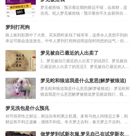
梦见被抢钱：预示着近期的财运不错，会发财，是
吉兆。犯人梦见被抢钱：预示着你不久会获得自
由，要好好的表现。梦见被抢钱的梦境解析：梦见
钱被抢男人梦见钱被抢：预示着你不久会出远门，
梦到打死狗
可以慢慢的等待。梦见钱包被抢梦见抢钱梦见被抢
路上捡到彩票中了大奖、买东西时多找了钱等等，这类令人意想不到的
钱：会有意外的收入。梦…
幸运可能会连连发生。中年人梦到打死狗说明这段时间您的运气：但也
会扭转坏运气而变好，特别要小心疾病。…
梦见被自己最近的人出卖了
1、梦见被自己最近的人出卖了的说辞2、梦见被自
己最近的人出卖了的宜忌3、梦见被自己最近的人出
卖了的预兆梦见被自己最近的人出卖了，小心因为
多嘴而出卖了自己。怀孕的人梦见被自己最近的人
梦见蛇和狼追我是什么意思(解梦被狼追)
出卖了，预示生女。恋爱中的人梦见被自己最近的
梦见蛇和狼追我是什么意思(解梦被狼追)：梦见蛇和
人出卖了，说明经…
狼追我是什么意思解梦被狼追梦见狼追我们，我们
都逃过它了梦见一只狼追我是什么意思，梦见蛇和
狼追我是什么意思，梦见被狼追是什么意思呢，2、
梦见洗包是什么预兆
不同的人梦见被狼追的梦境解析上学的人梦见被狼
却可得异性之财运，财运自有积累之机遇。多有与他人间猜忌之事，则
追。做生意的人…
财运有不利之迹象，感情不利也。冬天梦之吉利，春天梦之不吉利。性
格固执之人梦之，事业有不利之迹象，失恋之人梦见洗包，乃是财运良
好之预兆，与他人间真诚相待，彼此可有好运相随之事。事业…
做梦梦到试新衣服,梦见自己在试穿新衣服