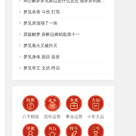
周公解梦梦见爬山是什么意思 做梦梦到爬山代表什么？好不好
梦见杀害 斗伤 打骂
梦见房顶塌了一块
原版解梦:床帐毡褥钥匙第十一
梦见着火又被扑灭
梦见身体 面目 齿发
梦见帝王 文武 呼召
八字精批
流年运势
事业运势
十年大运