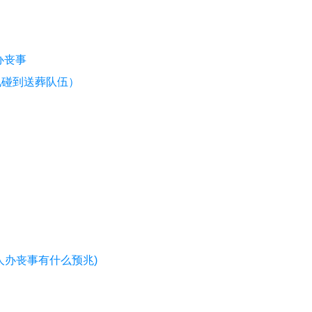
办丧事
见碰到送葬队伍）
人办丧事有什么预兆)