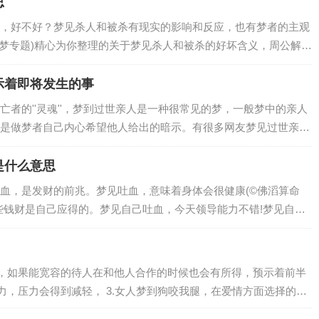
思
，好不好？梦见杀人和被杀有现实的影响和反应，也有梦者的主观
解梦专题)精心为你整理的关于梦见杀人和被杀的好坏含义，周公解梦
人和被杀梦到杀害某人，代表做做梦的人…
示着即将发生的事
者的''灵魂''，梦到过世亲人是一种很常见的梦，一般梦中的亲人
是做梦者自己内心希望他人给出的暗示。有很多网友梦见过世亲人
表示你打算忘记一些不快的往事，梦见…
是什么意思
血，是发财的前兆。梦见吐血，意味着身体会很健康(©佛滔算命
些钱财是自己应得的。梦见自己吐血，今天领导能力不错!梦见自己
活上的压力比较大，建议你不必太担忧，事…
，如果能宽容的待人在和他人合作的时候也会有所得，预示着前半
人梦到狗咬我腿，在爱情方面选择的机