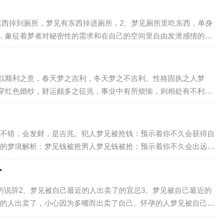
东西掉到厕所，梦见有东西掉进厕所，2、梦见厕所里吃东西，单身
，象征着梦者对秘密性的需求和在自己的空间里自由发泄感情的愿
以顺利之意，春天梦之吉利，冬天梦之不吉利。性格固执之人梦
穿红色婚纱，财运颇多之征兆，事业中有所烦恼，则相处有不利之
不错，会发财，是吉兆。犯人梦见被抢钱：预示着你不久会获得自
的梦境解析：梦见钱被抢男人梦见钱被抢：预示着你不久会出远
被抢梦见抢钱梦见被抢钱：会有意外的收入。梦…
了
的说辞2、梦见被自己最近的人出卖了的宜忌3、梦见被自己最近的
的人出卖了，小心因为多嘴而出卖了自己。怀孕的人梦见被自己最
中的人梦见被自己最近的人出卖了，说明经…