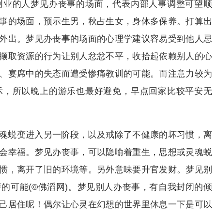
创业的人梦见办丧事的场面，代表内部人事调整可望顺
事的场面，预示生男，秋占生女，身体多保养。打算出
外出。梦见办丧事的场面的心理学建议容易受到他人忌
撷取资源的行为让别人忿忿不平，收拾起依赖别人的心
、宴席中的失态而遭受惨痛教训的可能。而注意力较为
示，所以晚上的游乐也最好避免，早点回家比较平安无
魂蜕变进入另一阶段，以及戒除了不健康的坏习惯，离
会幸福。梦见办丧事，可以隐喻着重生，思想或灵魂蜕
惯，离开了旧的环境等。另外意味要升官发财。梦见别
的可能(©佛滔网)。梦见别人办丧事，有自我封闭的倾
己居住呢！偶尔让心灵在幻想的世界里休息一下是可以