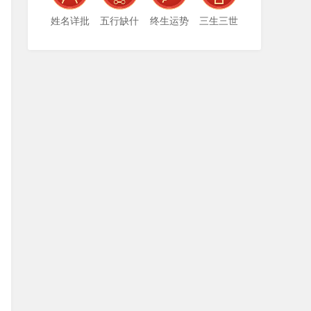
姓名详批
五行缺什
终生运势
三生三世
么