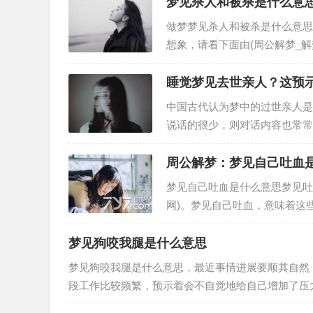
梦见杀人和被杀是什么意
做梦梦见杀人和被杀是什么意思
想象，请看下面由(周公解梦_
大全。从周公解梦而言，梦到杀
睡觉梦见去世亲人？这预
中国古代认为梦中的过世亲人是亡
说话的很少，则对话内容也常常
跟以前一般跟自己生活在一起，
周公解梦：梦见自己吐血
梦见自己吐血是什么意思梦见吐
网)。梦见自己吐血，意味着这
大口吐血:此梦预示着工作或生
梦见狗咬我腿是什么意思
梦见狗咬我腿是什么意思，最近事情进展要顺其自然
段工作比较频繁，预示着会不自觉地给自己增加了压力，压力会得到减轻， 3.女
会会增多，有可能会出现心思…