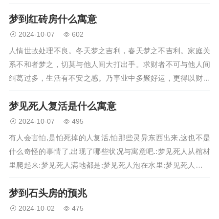
人体缺氧极易诱发房颤。具有阵发性室上性心动过速病史的患
梦到红砖房什么寓意
者也容易发生房颤，房颤患…
2024-10-07
602
人情世故处理不良。冬天梦之吉利，春天梦之不吉利。家庭关
系不和者梦之，切莫与他人间大打出手。求财者不可与他人间
纠葛过多，生活有不安之感。乃事业中多聚好运，更得以财运
颇多，凡事应与他人间真心相处，则好运相随之意，刚失恋之
梦见死人复活是什么寓意
女人梦之，主事业之拓展多…
2024-10-07
495
有人会害怕,是怕死掉的人复活,怕那些灵异东西出来,这也不是
什么奇怪的事情了,出现了哪些状况与寓意吧.:梦见死人从棺材
里爬起来:梦见死人满地都是:梦见死人泡在水里:梦见死人在你
家里,将有财自动送上门.:梦见死人在追着你跑:会有身体隐患,梦
梦到石头房的预兆
见死…
2024-10-02
475