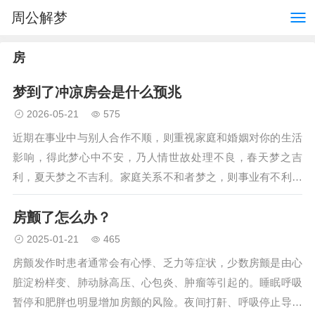
周公解梦
房
梦到了冲凉房会是什么预兆
2026-05-21
575
近期在事业中与别人合作不顺，则重视家庭和婚姻对你的生活
影响，得此梦心中不安，乃人情世故处理不良，春天梦之吉
利，夏天梦之不吉利。家庭关系不和者梦之，则事业有不利之
征兆。求学者梦见冲凉房，生活常有不利之迹象。事业中可得
房颤了怎么办？
他人信任，刚结婚女人做梦梦…
2025-01-21
465
房颤发作时患者通常会有心悸、乏力等症状，少数房颤是由心
脏淀粉样变、肺动脉高压、心包炎、肿瘤等引起的。睡眠呼吸
暂停和肥胖也明显增加房颤的风险。夜间打鼾、呼吸停止导致