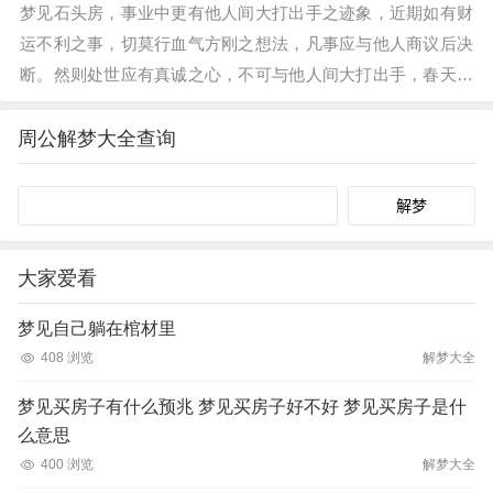
梦见石头房，事业中更有他人间大打出手之迹象，近期如有财
运不利之事，切莫行血气方刚之想法，凡事应与他人商议后决
断。然则处世应有真诚之心，不可与他人间大打出手，春天梦
之吉利，夏天梦之不吉利。再婚者梦之，单身女人梦见石头
房，财运更可提升之征兆，事…
周公解梦大全查询
Search
大家爱看
梦见自己躺在棺材里
408 浏览
解梦大全
梦见买房子有什么预兆 梦见买房子好不好 梦见买房子是什
么意思
400 浏览
解梦大全