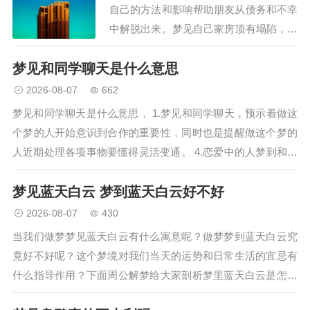
自己的方法和影响帮助朋友从债务和不幸
中解脱出来。梦见自己家房顶有塌陷，预
示着他与妻子或情人的过度放纵，将更多
梦见和同学聊天是什么意思
地带给他苦恼而不是快乐。梦见房子地面
塌陷好象上是个坟，表示邪恶的评价将使
2026-08-07
662
亲戚们对你非常愤慨。梦见…
梦见和同学聊天是什么意思， 1.梦见和同学聊天，预示着做这
个梦的人开始意识到合作的重要性，同时也是提醒做这个梦的
人近期处理各项事物要懂得灵活变通。 4.恋爱中的人梦到和同
学聊天， 5.本命年的人梦到和同学聊天，梦见和同学聊天的相
梦见蓝天白云 梦到蓝天白云好不好
关周公…
2026-08-07
430
当我们做梦梦见蓝天白云有什么寓意呢？做梦梦到蓝天白云究
竟好不好呢？这个梦境对我们当天的运势和日常生活的宜忌有
什么指导作用？下面周公解梦给大家剖析梦里蓝天白云是怎么
回事和吉凶预兆解析。预示着你近期的学习成绩会有所进步，