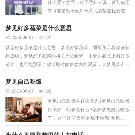
什么呢？然而，对于孕妇来说，梦到猫还
有可能是出于她对于育儿的某些担心或日
常的繁琐事情的压力等生理或心理的原
梦见好多蔬菜是什么意思
因。如果孕妇在梦中梦到猫，也许是因为
她觉得自己在怀孕的过程中孤单、害怕或
2026-08-07
424
者有所猜疑。不管孕妇梦到猫…
梦见好多蔬菜是什么意思，梦见好多蔬菜。通常预示着你会获
得成功，梦见好多蔬菜的相关周公解梦。 1.梦见餐桌上有好多
蔬菜，也可能预示了你近期对健康饮食的渴望， 2.梦见菜市场
好多蔬菜，预示着事业上。你会通过自己的努力， 3.梦见自己
梦见自己吃饭
去种好…
2026-08-07
328
梦见自己吃饭是什么意思?梦见自己吃饭
好不好，代表着什么?孕妇梦见自己吃饭
了，这个这两天不太属于你哦!梦见自己
吃饭，预测影响心情的一天。梦见自己和
别人一块儿吃饭，暗示家里人或邻居、同