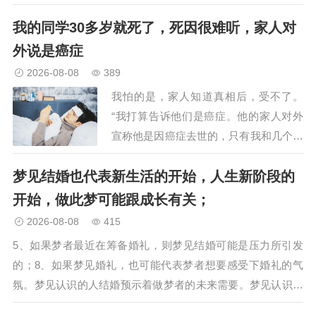
种比较复杂的梦境解析。倘若在梦中蜘蛛
我的同学30多岁就死了，死因很难听，家人对
变成了人，那么这个人就意味着具备着蜘
蛛的这些特征。因此，梦见蜘蛛变成人，
外说是癌症
寓意着我们需要成为一个掌…
2026-08-08
389
我怕的是，家人知道真相后，受不了。
“我打算告诉他们是癌症。他的家人对外
宣称他是因癌症去世的，只有我和几个好
朋友知道真相。对方自称是王强的同事，
梦见结婚也代表新生活的开始，人生新阶段的
说有些事要和我聊聊。那人叫李志，是王
强的老同事。“其实，王强的死因……不
开始，做此梦可能跟成长有关；
是癌症。我们几个同事也都知…
2026-08-08
415
5、如果梦者最近在筹备婚礼，则梦见结婚可能是压力所引发
的；8、如果梦见婚礼，也可能代表梦者想要感受下婚礼的气
氛。梦见认识的人结婚预示着做梦者的未来需要。梦见认识的
人结婚预示着做梦者的未来需要。…