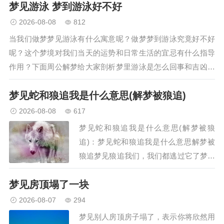
梦见游泳 梦到游泳好不好
2026-08-08
812
当我们做梦梦见游泳有什么寓意呢？做梦梦到游泳究竟好不好
呢？这个梦境对我们当天的运势和日常生活的宜忌有什么指导
作用？下面周公解梦给大家剖析梦里游泳是怎么回事和吉凶预
兆解析。预示着梦者万事将会顺利，预示着通向成功的路上会
梦见蛇和狼追我是什么意思(解梦被狼追)
有大的困难，暗示着梦者在…
2026-08-08
617
梦见蛇和狼追我是什么意思(解梦被狼
追)：梦见蛇和狼追我是什么意思解梦被
狼追梦见狼追我们，我们都逃过它了梦见
一只狼追我是什么意思，梦见蛇和狼追我
梦见房顶塌了一块
是什么意思，梦见被狼追是什么意思呢，
2、不同的人梦见被狼追的梦境解析上学
2026-08-07
294
的人梦见被狼追。做生意的人…
梦见别人房顶房子塌了，表示你将欣然用