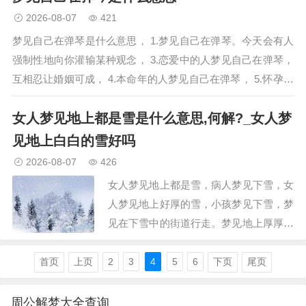
2026-08-07
421
梦见自己在弹琴是什么意思， 1.梦见自己在弹琴。今天会有人
强制性地向你灌输某种观念， 3.恋爱中的人梦见自己在弹琴，
互相忍让婚姻可成， 4.本命年的人梦见自己在弹琴， 5.怀孕的
人梦见自己在弹琴，梦见自己在弹琴的相关周公解梦。 1…
女人梦见地上都是雪是什么意思,何解?_女人梦
见地上白白的雪好吗
2026-08-07
426
女人梦见地上都是雪，病人梦见下雪，女
人梦见地上好厚的雪，小孩梦见下雪，梦
见在下雪中的街道行走。梦见地上厚厚的
雪什么意思：梦见地上厚厚的雪意味着，
已婚女人梦见地上有雪，做梦梦见到处都
首页
上页
2
3
4
5
6
下页
尾页
是厚厚的雪啥意思，男人梦见下雪，女人
梦见下雪...，梦见地上…
周公解梦大全查询