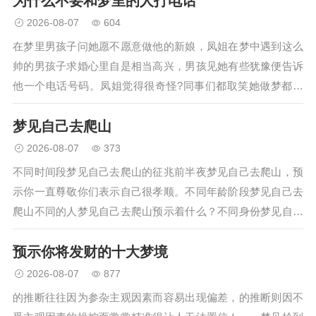
为什么不要和梦里的人打电话
事、朋友中可能将有人办婚事。梦见自己
2026-08-07
604
坐在墙上或高处吃饭，预示…
在梦里男孩子问她愿不愿意做他的新娘，凤姐在梦中遇到这么
帅的男孩子求婚心里自是相当高兴，男孩见她有些犹豫便告诉
他一个电话号码。凤姐觉得很奇怪?同事们都取笑她做梦都梦
到帅哥求婚，这时一位同事提议试试拨打梦中那个电话号，凤
梦见自己去爬山
姐说梦里的事情怎能当真，…
2026-08-07
373
不同时间段梦见自己去爬山的征兆前半夜梦见自己去爬山，预
示你一直尊敬你们表示自己很孝顺。不同年龄阶段梦见自己去
爬山不同的人梦见自己去爬山预示着什么？不同身份梦见自己
去爬山预示着什么？待业的人梦见自己去爬山，预示你将遇到
预示你将发财的十大梦境
上流社会的人。…
2026-08-07
877
的推断往往因为参杂主观因素而容易出现偏差，的推断则因不