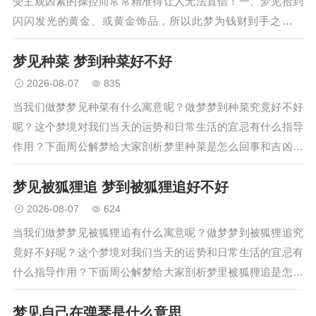
受主观因素的操控而常常精准得让人无法置信！一、梦见拾到
闪闪发光的黄金、或黄金饰品，所以此梦为钱财到手之象。
二、梦见自己的家中发了大火，此为红红火火、大发大旺之
梦见种菜 梦到种菜好不好
象，故为发财之梦。三、梦见自…
2026-08-07
835
当我们做梦梦见种菜有什么寓意呢？做梦梦到种菜究竟好不好
呢？这个梦境对我们当天的运势和日常生活的宜忌有什么指导
作用？下面周公解梦给大家剖析梦里种菜是怎么回事和吉凶预
兆解析。男人梦见在院子里种菜：女人梦见在菜地里种菜：外
梦见被狐狸追 梦到被狐狸追好不好
出购物或就餐会得到以外的…
2026-08-07
624
当我们做梦梦见被狐狸追有什么寓意呢？做梦梦到被狐狸追究
竟好不好呢？这个梦境对我们当天的运势和日常生活的宜忌有
什么指导作用？下面周公解梦给大家剖析梦里被狐狸追是怎么
回事和吉凶预兆解析。女人梦见狐狸追我：预示着你近期会出
梦见自己在弹琴是什么意思
远门，男人梦见狐狸追我：…