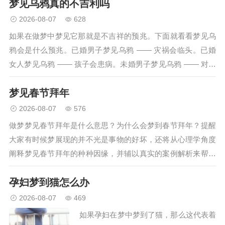
梦见乌鸦真的不吉利吗
预示着你的恋情会受到家人…
2026-08-07
628
如果在做梦中梦见它那就是不吉祥的预兆。下面就看看梦见乌
鸦会是什么预兆。已婚男子梦见乌鸦 —— 灾祸会临头。已婚
女人梦见乌鸦 —— 孩子会患病。未婚男子梦见乌鸦 —— 对未
婚妻的不幸去世，未婚女子梦见乌鸦 —— 意味着要嫁给身体
梦见春节拜年
有病的人。商人…
2026-08-07
576
做梦梦见春节拜年是什么意思？为什么会梦到春节拜年？提醒
大家有时候梦展现的并不光是事物的好坏，还将从心理学角度
阐释梦见春节拜年的种种因缘，并辅以真实的案例解析来帮大
家分析梦到春节拜年的详尽含义。心理学解梦梦见春节拜年，
孕妇梦到猫怎么办
男性梦见欢欢喜喜地过春节…
2026-08-07
469
如果孕妇在梦中梦到了猫，那么这代表着