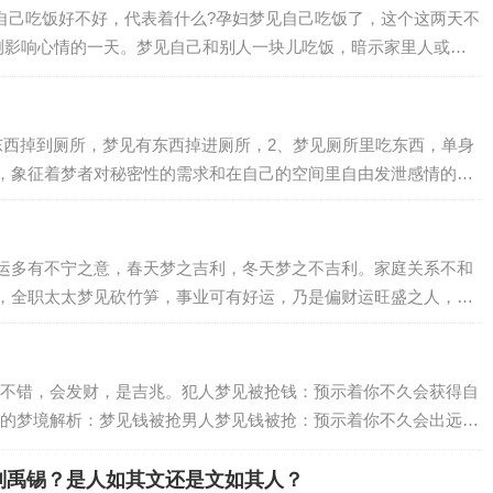
自己吃饭好不好，代表着什么?孕妇梦见自己吃饭了，这个这两天不
测影响心情的一天。梦见自己和别人一块儿吃饭，暗示家里人或邻
婚事。梦见自己坐在墙上或高处吃饭，预示…
东西掉到厕所，梦见有东西掉进厕所，2、梦见厕所里吃东西，单身
，象征着梦者对秘密性的需求和在自己的空间里自由发泄感情的愿
运多有不宁之意，春天梦之吉利，冬天梦之不吉利。家庭关系不和
，全职太太梦见砍竹笋，事业可有好运，乃是偏财运旺盛之人，心
不错，会发财，是吉兆。犯人梦见被抢钱：预示着你不久会获得自
的梦境解析：梦见钱被抢男人梦见钱被抢：预示着你不久会出远
被抢梦见抢钱梦见被抢钱：会有意外的收入。梦…
刘禹锡？是人如其文还是文如其人？