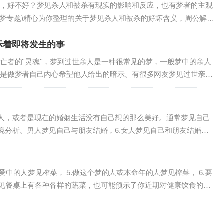
，好不好？梦见杀人和被杀有现实的影响和反应，也有梦者的主观
解梦专题)精心为你整理的关于梦见杀人和被杀的好坏含义，周公解梦
人和被杀梦到杀害某人，代表做做梦的人…
示着即将发生的事
者的''灵魂''，梦到过世亲人是一种很常见的梦，一般梦中的亲人
是做梦者自己内心希望他人给出的暗示。有很多网友梦见过世亲人
表示你打算忘记一些不快的往事，梦见…
人，或者是现在的婚姻生活没有自己想的那么美好。通常梦见自己
境分析。男人梦见自己与朋友结婚，6.女人梦见自己和朋友结婚。
恋爱中的人梦见榨菜， 5.做这个梦的人或本命年的人梦见榨菜， 6.要
梦见餐桌上有各种各样的蔬菜，也可能预示了你近期对健康饮食的渴