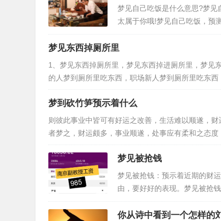
梦见自己吃饭是什么意思?梦见
太属于你哦!梦见自己吃饭，预
居、同事、朋友中可能将有人办
梦见东西掉厕所里
1、梦见东西掉厕所里，梦见东西掉进厕所里，梦见
的人梦到厕所里吃东西，职场新人梦到厕所里吃东西
望，孕妇梦到厕所里吃东西，工作…
梦到砍竹笋预示着什么
则彼此事业中皆可有好运之改善，生活难以顺遂，财
者梦之，财运颇多，事业顺遂，处事应有柔和之态度
思细腻之人梦之，戊土之象征，凡事…
梦见被抢钱
梦见被抢钱：预示着近期的财运
由，要好好的表现。梦见被抢钱
门，可以慢慢的等待。梦见钱包
你从诗中看到一个怎样的