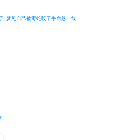
了_梦见自己被毒蛇咬了手命悬一线
梦