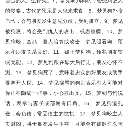
自己的人产生怀疑。7、梦见听到狗吠，会受到敌人
的侵略，古代的预示是人鬼来求食。8、梦见狗扑咬
自己，会与朋友发生意见分歧，受到孤立。9、梦见
被狗咬，将会受到仇人的攻击，或思重病。10、梦
见狗咬，凶兆，遭人暗算或攻击。梦见照看狗，预
示和朋友关系良好。11、跛子梦见狗，预兆朋友软
弱无能。12、梦见狗跟在母犬后行走，朋友心怀不
测。13、梦见狗死了，意味着忠实的好朋友或助手
要离开人世。14、梦见摆尾的狗则表示有人可能对
你正在隐瞒一些事，小心被出卖。15、梦到与狗说
话，表示与妻子或部属有口角。16、梦见狗追孔
雀，会负债，常受债主的搅扰。17、梦见狗咬主人
失财凶，将于朋友发生争夺，可能会有被欺诈杀害