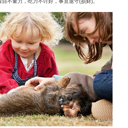
着自不量力，吃力不讨好，事宜退守(损财)。