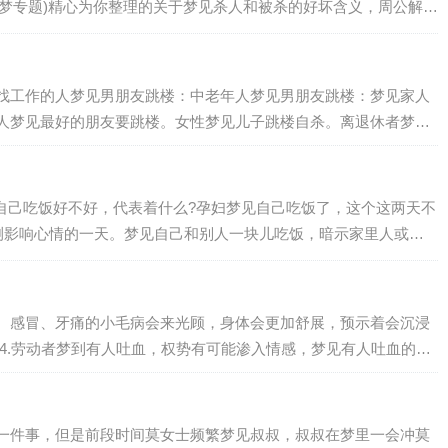
解梦专题)精心为你整理的关于梦见杀人和被杀的好坏含义，周公解梦
人和被杀梦到杀害某人，代表做做梦的人…
找工作的人梦见男朋友跳楼：中老年人梦见男朋友跳楼：梦见家人
人梦见最好的朋友要跳楼。女性梦见儿子跳楼自杀。离退休者梦见
自己吃饭好不好，代表着什么?孕妇梦见自己吃饭了，这个这两天不
测影响心情的一天。梦见自己和别人一块儿吃饭，暗示家里人或邻
婚事。梦见自己坐在墙上或高处吃饭，预示…
。感冒、牙痛的小毛病会来光顾，身体会更加舒展，预示着会沉浸
4.劳动者梦到有人吐血，权势有可能渗入情感，梦见有人吐血的相
一件事，但是前段时间莫女士频繁梦见叔叔，叔叔在梦里一会冲莫