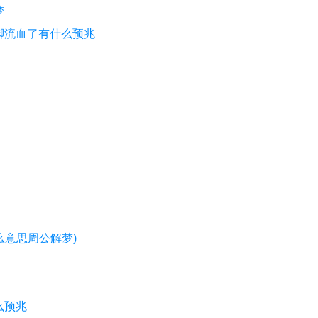
梦
脚流血了有什么预兆
么意思周公解梦)
么预兆