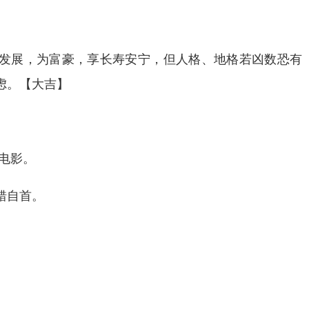
发展，为富豪，享长寿安宁，但人格、地格若凶数恐有
虑。【大吉】
电影。
错自首。