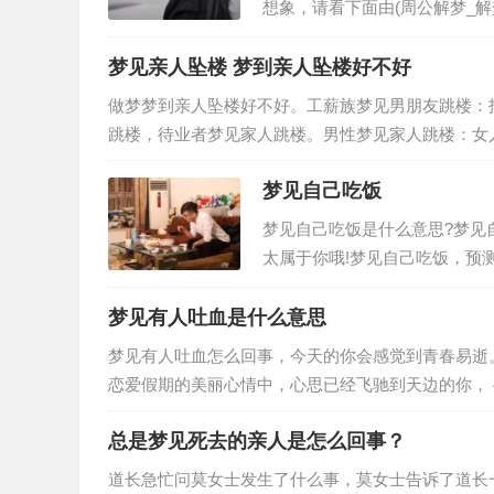
想象，请看下面由(周公解梦_
大全。从周公解梦而言，梦到杀
梦见亲人坠楼 梦到亲人坠楼好不好
做梦梦到亲人坠楼好不好。工薪族梦见男朋友跳楼：
跳楼，待业者梦见家人跳楼。男性梦见家人跳楼：女
女孩跳楼自杀，找工作的人梦见女孩…
梦见自己吃饭
梦见自己吃饭是什么意思?梦见
太属于你哦!梦见自己吃饭，预
居、同事、朋友中可能将有人办
梦见有人吐血是什么意思
梦见有人吐血怎么回事，今天的你会感觉到青春易逝
恋爱假期的美丽心情中，心思已经飞驰到天边的你， 
关周公解梦， 1.梦见女…
总是梦见死去的亲人是怎么回事？
道长急忙问莫女士发生了什么事，莫女士告诉了道长