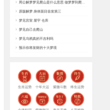
周公解梦梦见爬山是什么意思 做梦梦到爬山代表什么？好不好
原版解梦:身体面目齿发第三
梦见宫室 屋宇 仓库
梦见自己去爬山
梦见乌鸦真的不吉利吗
预示你将发财的十大梦境
生肖运势
十年大运
紫微斗数
终生运势
六道轮回
紫微财运
鬼谷子推
八字精批