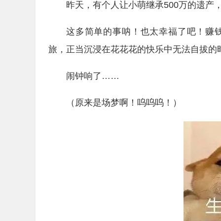
昨天，有个人让小萌继承500万的遗产
这多简单的事呐！也太幸福了吧！赚
旅，正当沉浸在花花花的快乐中无法自拔的
闹钟响了……
（原来是场梦啊！呜呜呜！）